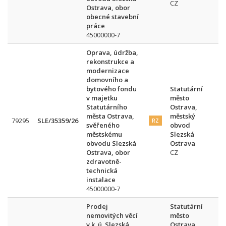
CZ
Ostrava, obor
obecné stavební
práce
45000000-7
Oprava, údržba,
rekonstrukce a
modernizace
domovního a
bytového fondu
Statutární
v majetku
město
Statutárního
Ostrava,
města Ostrava,
městský
79295
SLE/35359/26
RZ
svěřeného
obvod
městskému
Slezská
obvodu Slezská
Ostrava
Ostrava, obor
CZ
zdravotně-
technická
instalace
45000000-7
Prodej
Statutární
nemovitých věcí
město
v k. ú. Slezská
Ostrava,
2