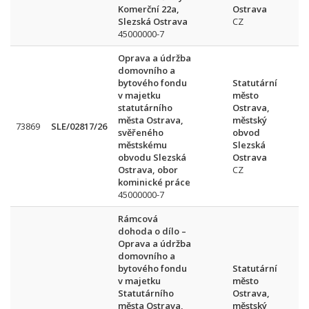
Komerční 22a,
Ostrava
Slezská Ostrava
CZ
45000000-7
Oprava a údržba
domovního a
bytového fondu
Statutární
v majetku
město
statutárního
Ostrava,
města Ostrava,
městský
73869
SLE/02817/26
svěřeného
obvod
městskému
Slezská
obvodu Slezská
Ostrava
Ostrava, obor
CZ
kominické práce
45000000-7
Rámcová
dohoda o dílo –
Oprava a údržba
domovního a
bytového fondu
Statutární
v majetku
město
Statutárního
Ostrava,
města Ostrava,
městský