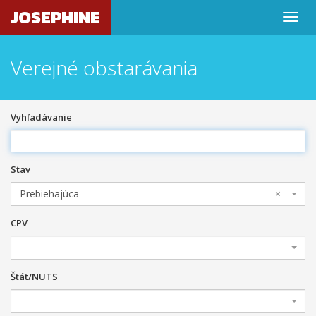
JOSEPHINE
Verejné obstarávania
Vyhľadávanie
Stav
Prebiehajúca
×
CPV
Štát/NUTS