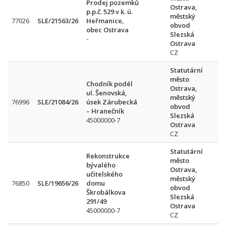
Prodej pozemků
Ostrava,
p.p.č. 529 v k. ú.
městský
77026
SLE/21563/26
Heřmanice,
obvod
obec Ostrava
Slezská
-
Ostrava
CZ
Statutární
město
Chodník podél
Ostrava,
ul. Šenovská,
městský
76996
SLE/21084/26
úsek Zárubecká
obvod
– Hranečník
Slezská
45000000-7
Ostrava
CZ
Statutární
Rekonstrukce
město
bývalého
Ostrava,
učitelského
městský
4
76850
SLE/19656/26
domu
obvod
P
Škrobálkova
Slezská
291/49
Ostrava
45000000-7
CZ