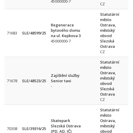
45000000-7
CZ
Statutární
město
Regenerace
Ostrava,
bytového domu
městský
1
71683
SLE/48599/25
na ul. Kepkova 3
obvod
P
45000000-7
Slezská
Ostrava
CZ
Statutární
město
Ostrava,
Zajištění služby
městský
71678
SLE/48523/25
Senior taxi
obvod
-
Slezská
Ostrava
CZ
Statutární
město
Skatepark
Ostrava,
Slezská Ostrava
městský
70308
SLE/39316/25
(PD, AD, IČ)
obvod