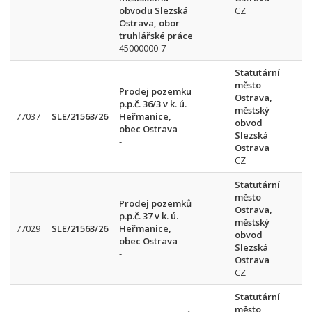
obvodu Slezská
CZ
Ostrava, obor
truhlářské práce
45000000-7
Statutární
město
Prodej pozemku
Ostrava,
p.p.č. 36/3 v k. ú.
městský
77037
SLE/21563/26
Heřmanice,
obvod
obec Ostrava
Slezská
-
Ostrava
CZ
Statutární
město
Prodej pozemků
Ostrava,
p.p.č. 37 v k. ú.
městský
77029
SLE/21563/26
Heřmanice,
obvod
obec Ostrava
Slezská
-
Ostrava
CZ
Statutární
město