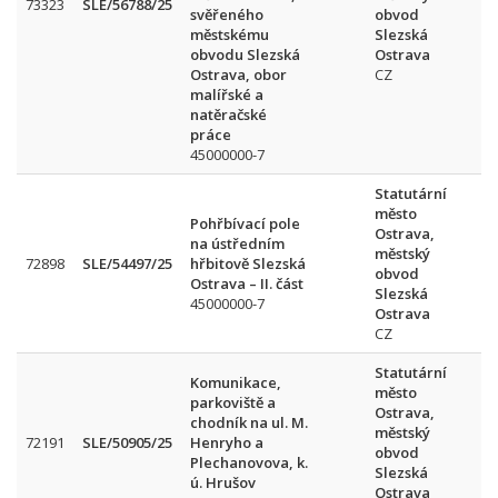
73323
SLE/56788/25
svěřeného
obvod
městskému
Slezská
obvodu Slezská
Ostrava
Ostrava, obor
CZ
malířské a
natěračské
práce
45000000-7
Statutární
město
Pohřbívací pole
Ostrava,
na ústředním
městský
72898
SLE/54497/25
hřbitově Slezská
obvod
Ostrava – II. část
Slezská
45000000-7
Ostrava
CZ
Statutární
Komunikace,
město
parkoviště a
Ostrava,
chodník na ul. M.
městský
72191
SLE/50905/25
Henryho a
obvod
P
Plechanovova, k.
Slezská
ú. Hrušov
Ostrava