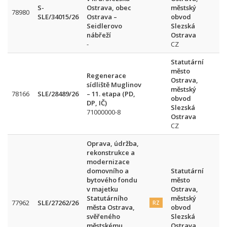
S-
Ostrava, obec
městský
78980
SLE/34015/26
Ostrava –
obvod
Seidlerovo
Slezská
nábřeží
Ostrava
-
CZ
Statutární
město
Regenerace
Ostrava,
sídliště Muglinov
městský
78166
SLE/28489/26
– 11. etapa (PD,
obvod
DP, IČ)
Slezská
71000000-8
Ostrava
CZ
Oprava, údržba,
rekonstrukce a
modernizace
domovního a
Statutární
bytového fondu
město
v majetku
Ostrava,
Statutárního
městský
77962
SLE/27262/26
RZ
města Ostrava,
obvod
svěřeného
Slezská
městskému
Ostrava