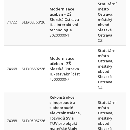
Statutární
Modernizace
město
učeben – ZŠ
Ostrava,
Slezská Ostrava
městský
74722
SLE/08560/26
II. – interaktivní
obvod
N
technologie
Slezská
30200000-1
Ostrava
CZ
Statutární
město
Modernizace
Ostrava,
učeben - ZŠ
městský
74668
SLE/08892/26
Slezská Ostrava
obvod
II. - stavební část
Slezská
45000000-7
Ostrava
CZ
Rekonstrukce
silnoproudé a
Statutární
slaboproudé
město
elektroinstalace,
Ostrava,
rozvodů SV a
městský
1
74088
SLE/05067/26
TUV pro objekt
obvod
P
mateřské školy
Slezská