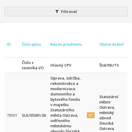
Filtrovať
P
ID
Číslo spisu
Názov predmetu
Obstarávateľ
Číslo z
Hlavný CPV
Štát/NUTS
vestníka VO
Oprava, údržba,
rekonstrukce a
modernizace
domovního a
Statutární
bytového fondu
město
v majetku
Ostrava,
Statutárního
městský
79301
SLE/35361/26
města Ostrava,
RZ
obvod
svěřeného
Slezská
městskému
Ostrava
obvodu Slezská