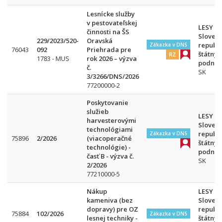
Lesnícke služby
v pestovateľskej
LESY
činnosti na ŠS
Slovens
229/2023/520-
Oravská
republi
Zákazka v DNS
76043
092
Priehrada pre
štátny
RZ
1783 - MUS
rok 2026 – výzva
podnik
č.
SK
3/3266/DNS/2026
77200000-2
Poskytovanie
služieb
LESY
harvesterovými
Slovens
technológiami
republi
Zákazka v DNS
75896
2/2026
(viacoperačné
štátny
technológie) -
podnik
časť B - výzva č.
SK
2/2026
77210000-5
Nákup
LESY
kameniva (bez
Slovens
dopravy) pre OZ
republi
75884
102/2026
Zákazka v DNS
lesnej techniky -
štátny