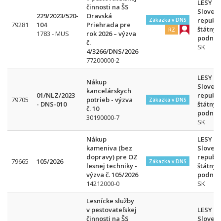
LESY
činnosti na ŠS
Slovens
229/2023/520-
Oravská
republi
Zákazka v DNS
79281
104
Priehrada pre
štátny
RZ
1783 - MUS
rok 2026 – výzva
podnik
č.
SK
4/3266/DNS/2026
77200000-2
LESY
Nákup
Slovens
kancelárskych
01/NLZ/2023
republi
79705
potrieb - výzva
Zákazka v DNS
- DNS-010
štátny
č. 10
podnik
30190000-7
SK
Nákup
LESY
kameniva (bez
Slovens
dopravy) pre OZ
republi
79665
105/2026
Zákazka v DNS
lesnej techniky -
štátny
výzva č. 105/2026
podnik
14212000-0
SK
Lesnícke služby
v pestovateľskej
LESY
činnosti na ŠS
Slovens