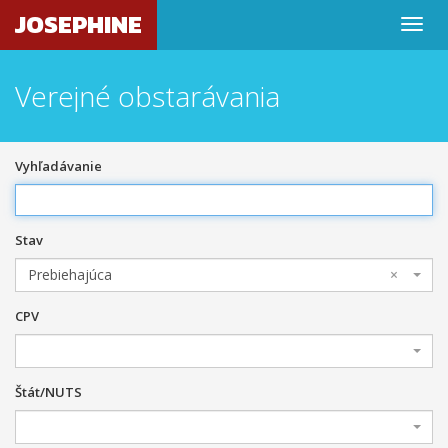
JOSEPHINE
Verejné obstarávania
Vyhľadávanie
Stav
Prebiehajúca
×
CPV
Štát/NUTS