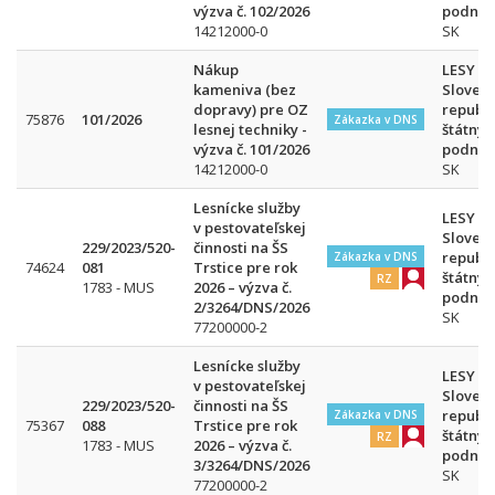
výzva č. 102/2026
podnik
14212000-0
SK
Nákup
LESY
kameniva (bez
Slovens
dopravy) pre OZ
republi
75876
101/2026
Zákazka v DNS
lesnej techniky -
štátny
výzva č. 101/2026
podnik
14212000-0
SK
Lesnícke služby
LESY
v pestovateľskej
Slovens
229/2023/520-
činnosti na ŠS
republi
Zákazka v DNS
74624
081
Trstice pre rok
štátny
RZ
1783 - MUS
2026 – výzva č.
podnik
2/3264/DNS/2026
SK
77200000-2
Lesnícke služby
LESY
v pestovateľskej
Slovens
229/2023/520-
činnosti na ŠS
republi
Zákazka v DNS
75367
088
Trstice pre rok
štátny
RZ
1783 - MUS
2026 – výzva č.
podnik
3/3264/DNS/2026
SK
77200000-2