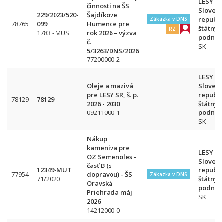
LESY
činnosti na ŠS
Slovens
229/2023/520-
Šajdíkove
republi
Zákazka v DNS
78765
099
Humence pre
štátny
RZ
1783 - MUS
rok 2026 – výzva
podnik
č.
SK
5/3263/DNS/2026
77200000-2
LESY
Oleje a mazivá
Slovens
pre LESY SR, š. p.
republi
78129
78129
2026 - 2030
štátny
09211000-1
podnik
SK
Nákup
kameniva pre
LESY
OZ Semenoles -
Slovens
časť B (s
12349-MUT
republi
77954
dopravou) - ŠS
Zákazka v DNS
71/2020
štátny
Oravská
podnik
Priehrada máj
SK
2026
14212000-0