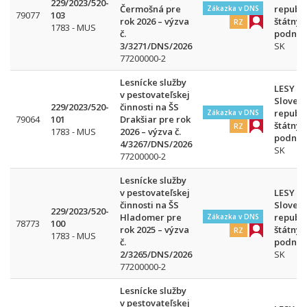
229/2023/520-
Čermošná pre
republi
Zákazka v DNS
79077
103
rok 2026 – výzva
štátny
RZ
1783 - MUS
č.
podnik
3/3271/DNS/2026
SK
77200000-2
Lesnícke služby
LESY
v pestovateľskej
Slovens
229/2023/520-
činnosti na ŠS
republi
Zákazka v DNS
79064
101
Drakšiar pre rok
štátny
RZ
1783 - MUS
2026 – výzva č.
podnik
4/3267/DNS/2026
SK
77200000-2
Lesnícke služby
v pestovateľskej
LESY
činnosti na ŠS
Slovens
229/2023/520-
Hladomer pre
republi
Zákazka v DNS
78773
100
rok 2025 – výzva
štátny
RZ
1783 - MUS
č.
podnik
2/3265/DNS/2026
SK
77200000-2
Lesnícke služby
v pestovateľskej