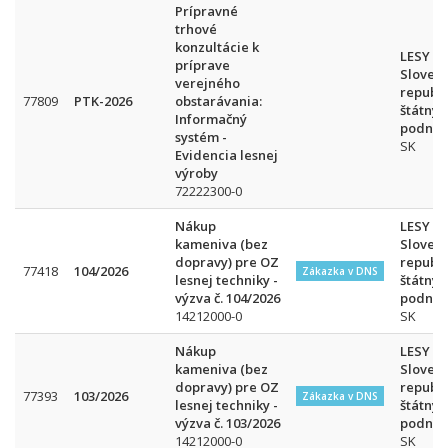
Prípravné
trhové
konzultácie k
LESY
príprave
Slovens
verejného
republi
77809
PTK-2026
obstarávania:
štátny
Informačný
podnik
systém -
SK
Evidencia lesnej
výroby
72222300-0
Nákup
LESY
kameniva (bez
Slovens
dopravy) pre OZ
republi
77418
104/2026
Zákazka v DNS
lesnej techniky -
štátny
výzva č. 104/2026
podnik
14212000-0
SK
Nákup
LESY
kameniva (bez
Slovens
dopravy) pre OZ
republi
77393
103/2026
Zákazka v DNS
lesnej techniky -
štátny
výzva č. 103/2026
podnik
14212000-0
SK