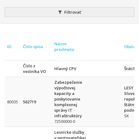
Filtrovať
Názov
ID
Číslo spisu
Obstar
predmetu
Číslo z
Hlavný CPV
Štát/N
vestníka VO
Zabezpečenie
výpočtovej
LESY
kapacity a
Slovens
poskytovanie
republi
80035
562719
komplexnej
štátny
správy IT
podnik
infraštruktúry
SK
72500000-0
Lesnícke služby
v pestovateľskej