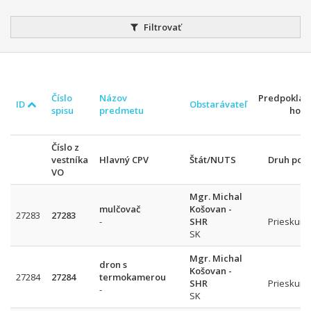
Filtrovať
Číslo
Názov
Predpokla
ID
Obstarávateľ
spisu
predmetu
hodn
Číslo z
vestníka
Hlavný CPV
Štát/NUTS
Druh pos
VO
Mgr. Michal
mulčovač
Košovan -
27283
27283
-
SHR
Prieskum 
SK
Mgr. Michal
dron s
Košovan -
27284
27284
termokamerou
SHR
Prieskum 
-
SK