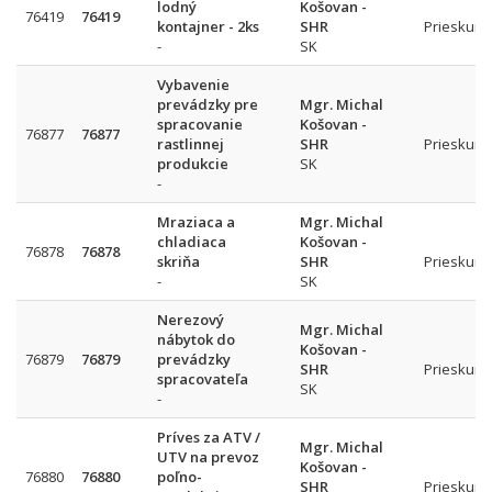
lodný
Košovan -
76419
76419
kontajner - 2ks
SHR
Prieskum 
-
SK
Vybavenie
prevádzky pre
Mgr. Michal
spracovanie
Košovan -
76877
76877
rastlinnej
SHR
Prieskum 
produkcie
SK
-
Mraziaca a
Mgr. Michal
chladiaca
Košovan -
76878
76878
skriňa
SHR
Prieskum 
-
SK
Nerezový
Mgr. Michal
nábytok do
Košovan -
76879
76879
prevádzky
SHR
Prieskum 
spracovateľa
SK
-
Príves za ATV /
Mgr. Michal
UTV na prevoz
Košovan -
76880
76880
poľno-
SHR
Prieskum 