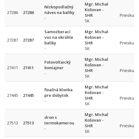
Mgr. Michal
Nízkopodlažný
Košovan -
27286
27286
náves na balíky
SHR
Prieskum 
-
SK
Samozberací
Mgr. Michal
voz na okrúhle
Košovan -
27287
27287
balíky
SHR
Prieskum 
-
SK
Mgr. Michal
Fotovoltaický
Košovan -
27411
27411
kontajner
SHR
Prieskum 
-
SK
Mgr. Michal
fixačná klietka
Košovan -
27445
27445
pre dobytok
SHR
Prieskum 
-
SK
Mgr. Michal
dron s
Košovan -
27513
27513
termokamerou
SHR
Prieskum 
-
SK