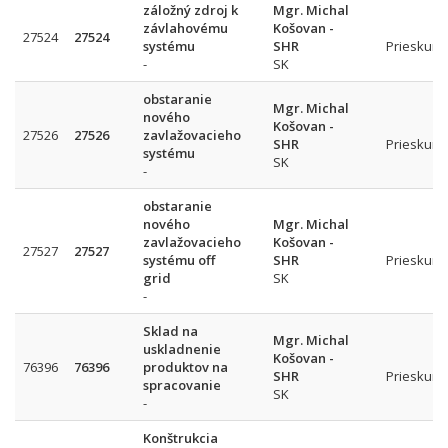
záložný zdroj k
Mgr. Michal
závlahovému
Košovan -
27524
27524
systému
SHR
Prieskum 
-
SK
obstaranie
Mgr. Michal
nového
Košovan -
27526
27526
zavlažovacieho
SHR
Prieskum 
systému
SK
-
obstaranie
nového
Mgr. Michal
zavlažovacieho
Košovan -
27527
27527
systému off
SHR
Prieskum 
grid
SK
-
Sklad na
Mgr. Michal
uskladnenie
Košovan -
76396
76396
produktov na
SHR
Prieskum 
spracovanie
SK
-
Konštrukcia