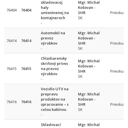
skladovacej
Mgr. Michal
haly
Košovan -
76404
76404
umiestnenej na
SHR
Prieskum 
kontajneroch
SK
-
Automobil na
Mgr. Michal
prevoz
Košovan -
76414
76414
výrobkov
SHR
Prieskum 
-
SK
Chladiarensky
Mgr. Michal
skriňový príves
Košovan -
76415
76415
na prevoz
SHR
Prieskum 
výrobkov
SK
-
Vozidlo UTV na
prepravu
Mgr. Michal
produktov na
Košovan -
76416
76416
spracovanie – s
SHR
Prieskum 
celou kabínou
SK
-
Skladovací
Mgr. Michal