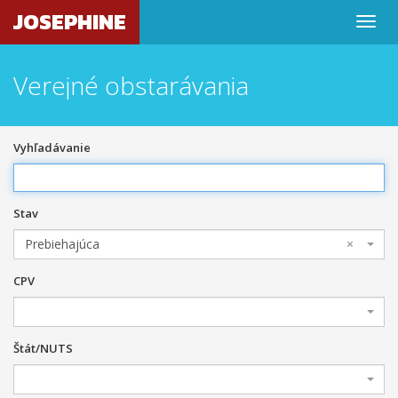
JOSEPHINE
Verejné obstarávania
Vyhľadávanie
Stav
Prebiehajúca
×
CPV
Štát/NUTS