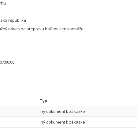
rhu
nská republika
ažný náves na prepravu balíkov sena senáže
07:00:00
Typ
Iný dokument k zákazke
Iný dokument k zákazke