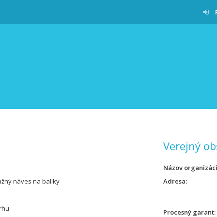
Verejný ob
Názov organizác
žný náves na balíky
Adresa
rhu
Procesný garant