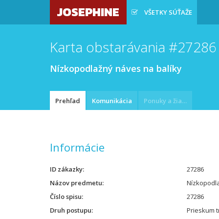
JOSEPHINE
VŠETKY SÚŤAŽE
Karta obstarávania #27286
Nízkopodlažný náves na balíky
Prehľad
Komunikácia
Ponuky a žiadosti
Informácie
ID zákazky
27286
Názov predmetu
Nízkopodla
Číslo spisu
27286
Druh postupu
Prieskum t