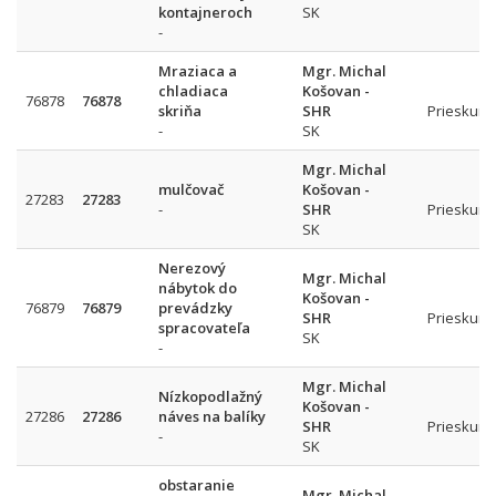
kontajneroch
SK
-
Mraziaca a
Mgr. Michal
chladiaca
Košovan -
76878
76878
skriňa
SHR
Prieskum 
-
SK
Mgr. Michal
mulčovač
Košovan -
27283
27283
-
SHR
Prieskum 
SK
Nerezový
Mgr. Michal
nábytok do
Košovan -
76879
76879
prevádzky
SHR
Prieskum 
spracovateľa
SK
-
Mgr. Michal
Nízkopodlažný
Košovan -
27286
27286
náves na balíky
SHR
Prieskum 
-
SK
obstaranie
Mgr. Michal