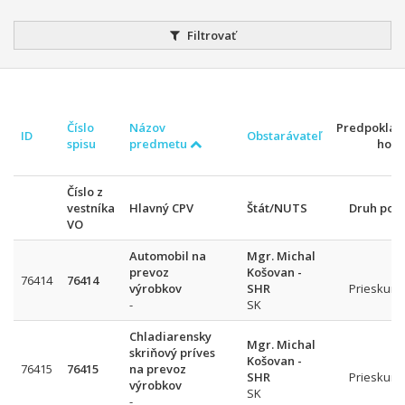
Filtrovať
Číslo
Názov
Predpokla
ID
Obstarávateľ
spisu
predmetu
hodn
Číslo z
vestníka
Hlavný CPV
Štát/NUTS
Druh pos
VO
Automobil na
Mgr. Michal
prevoz
Košovan -
76414
76414
výrobkov
SHR
Prieskum 
-
SK
Chladiarensky
Mgr. Michal
skriňový príves
Košovan -
76415
76415
na prevoz
SHR
Prieskum 
výrobkov
SK
-