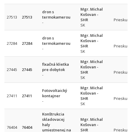
Mgr. Michal
dron s
Košovan -
27513
27513
termokamerou
SHR
Prieskum 
-
SK
Mgr. Michal
dron s
Košovan -
27284
27284
termokamerou
SHR
Prieskum 
-
SK
Mgr. Michal
fixačná klietka
Košovan -
27445
27445
pre dobytok
SHR
Prieskum 
-
SK
Mgr. Michal
Fotovoltaický
Košovan -
27411
27411
kontajner
SHR
Prieskum 
-
SK
Konštrukcia
skladovacej
Mgr. Michal
haly
Košovan -
76404
76404
umiestnenej na
SHR
Prieskum 