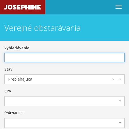
JOSEPHINE
Verejné obstarávania
Vyhľadávanie
Stav
Prebiehajúca
×
CPV
Štát/NUTS