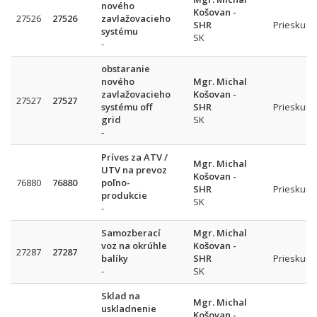
nového
Košovan -
27526
27526
zavlažovacieho
SHR
Prieskum 
systému
SK
-
obstaranie
nového
Mgr. Michal
zavlažovacieho
Košovan -
27527
27527
systému off
SHR
Prieskum 
grid
SK
-
Príves za ATV /
Mgr. Michal
UTV na prevoz
Košovan -
76880
76880
poľno-
SHR
Prieskum 
produkcie
SK
-
Samozberací
Mgr. Michal
voz na okrúhle
Košovan -
27287
27287
balíky
SHR
Prieskum 
-
SK
Sklad na
Mgr. Michal
uskladnenie
Košovan -