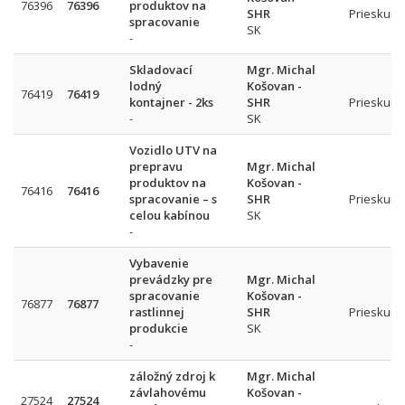
76396
76396
produktov na
SHR
Prieskum 
spracovanie
SK
-
Skladovací
Mgr. Michal
lodný
Košovan -
76419
76419
kontajner - 2ks
SHR
Prieskum 
-
SK
Vozidlo UTV na
prepravu
Mgr. Michal
produktov na
Košovan -
76416
76416
spracovanie – s
SHR
Prieskum 
celou kabínou
SK
-
Vybavenie
prevádzky pre
Mgr. Michal
spracovanie
Košovan -
76877
76877
rastlinnej
SHR
Prieskum 
produkcie
SK
-
záložný zdroj k
Mgr. Michal
závlahovému
Košovan -
27524
27524