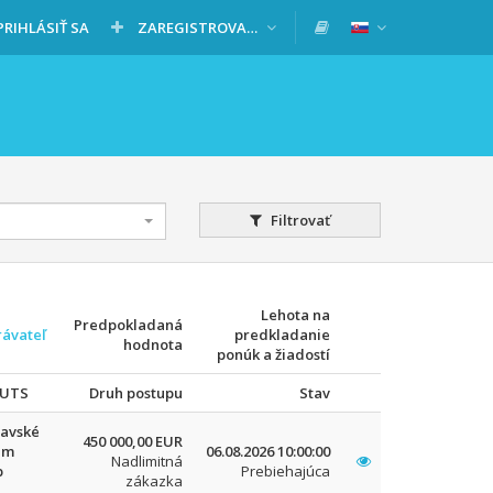
PRIHLÁSIŤ SA
ZAREGISTROVAŤ SA
Filtrovať
Lehota na
Predpokladaná
rávateľ
predkladanie
hodnota
ponúk a žiadostí
NUTS
Druh postupu
Stav
lavské
450 000,00 EUR
um
06.08.2026 10:00:00
Nadlimitná
b
Prebiehajúca
zákazka