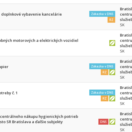
Bratis
 doplnkové vybavenie kancelárie
centr
Zákazka v DNS
služie
RZ
SK
Bratis
obných motorových a elektrických vozidiel
centr
služie
SK
Bratis
apier
centr
Zákazka v DNS
služie
RZ
SK
Bratis
treby č. 1
centr
Zákazka v DNS
služie
RZ
SK
Bratis
centrálneho nákupu hygienických potrieb
centr
to SR Bratislava a ďalšie subjekty
DNS
služie
SK