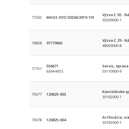
Výzva č. 92 - 
77262
MAGS OVO 50336/2019-101
30200000-1
Výzva č. 29 - N
76828
97779663
48000000-8
556671
Servis, oprava
77151
6364-MSS
50110000-9
Kancelárske sp
73677
120825-003
30192000-1
Archivácia, v
73678
120825-004
30192000-1