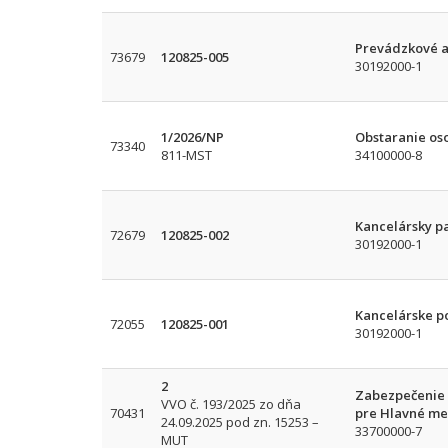
Prevádzkové a
73679
120825-005
30192000-1
1/2026/NP
Obstaranie os
73340
811-MST
34100000-8
Kancelársky p
72679
120825-002
30192000-1
Kancelárske po
72055
120825-001
30192000-1
2
Zabezpečenie 
VVO č. 193/2025 zo dňa
70431
pre Hlavné mes
24.09.2025 pod zn. 15253 –
33700000-7
MUT