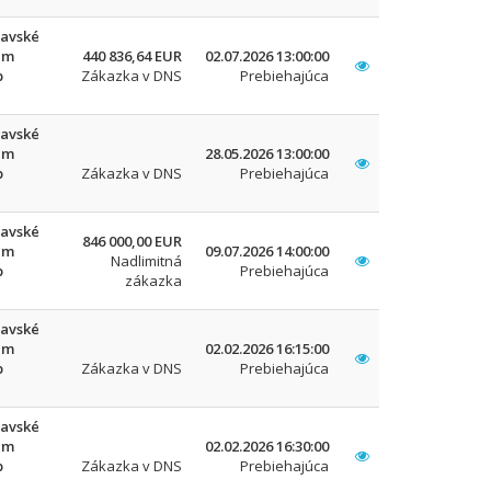
lavské
um
440 836,64 EUR
02.07.2026 13:00:00
b
Zákazka v DNS
Prebiehajúca
lavské
um
28.05.2026 13:00:00
b
Zákazka v DNS
Prebiehajúca
lavské
846 000,00 EUR
um
09.07.2026 14:00:00
Nadlimitná
b
Prebiehajúca
zákazka
lavské
um
02.02.2026 16:15:00
b
Zákazka v DNS
Prebiehajúca
lavské
um
02.02.2026 16:30:00
b
Zákazka v DNS
Prebiehajúca