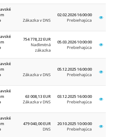
lavské
um
02.02.2026 16:00:00
b
Zákazka v DNS
Prebiehajúca
lavské
754 778,22 EUR
um
05.03.2026 10:00:00
Nadlimitná
b
Prebiehajúca
zákazka
lavské
um
05.12.2025 16:00:00
b
Zákazka v DNS
Prebiehajúca
lavské
um
63 008,13 EUR
03.12.2025 16:00:00
b
Zákazka v DNS
Prebiehajúca
lavské
um
479 040,00 EUR
20.10.2025 10:00:00
b
DNS
Prebiehajúca