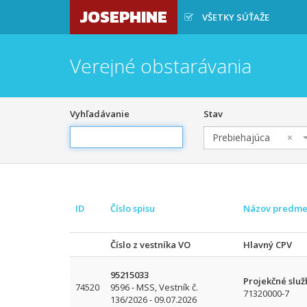
JOSEPHINE
VŠETKY SÚŤAŽE
Verejné obstarávania
Vyhľadávanie
Stav
Prebiehajúca
×
ID
Číslo spisu
Názov predme
Číslo z vestníka VO
Hlavný CPV
95215033
Projekčné služ
74520
9596 - MSS, Vestník č.
71320000-7
136/2026 - 09.07.2026