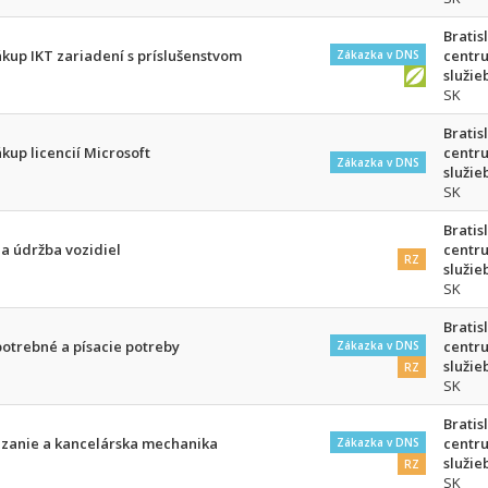
Bratis
Nákup IKT zariadení s príslušenstvom
centr
Zákazka v DNS
služie
SK
Bratis
ákup licencií Microsoft
centr
Zákazka v DNS
služie
SK
Bratis
 a údržba vozidiel
centr
RZ
služie
SK
Bratis
otrebné a písacie potreby
centr
Zákazka v DNS
služie
RZ
SK
Bratis
iazanie a kancelárska mechanika
centr
Zákazka v DNS
služie
RZ
SK