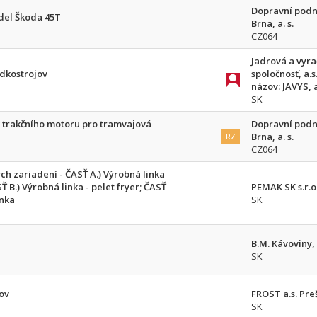
Dopravní podn
del Škoda 45T
Brna, a. s.
CZ064
Jadrová a vyr
adkostrojov
spoločnosť, a.s
názov: JAVYS, a
SK
 trakčního motoru pro tramvajová
Dopravní podn
Brna, a. s.
RZ
CZ064
h zariadení - ČASŤ A.) Výrobná linka
 B.) Výrobná linka - pelet fryer; ČASŤ
PEMAK SK s.r.o
inka
SK
B.M. Kávoviny, s
SK
ov
FROST a.s. Pre
SK