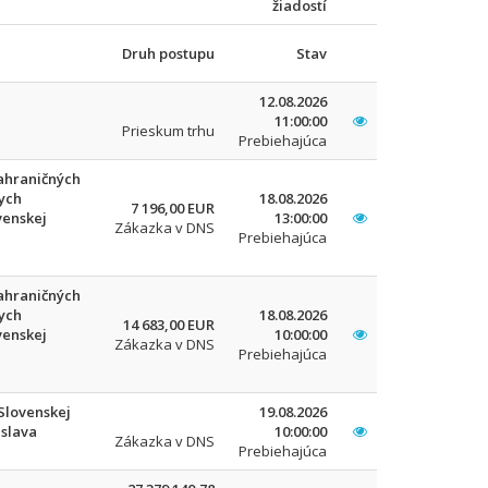
žiadostí
Druh postupu
Stav
12.08.2026
11:00:00
Prieskum trhu
Prebiehajúca
zahraničných
kych
18.08.2026
7 196,00 EUR
venskej
13:00:00
Zákazka v DNS
Prebiehajúca
zahraničných
kych
18.08.2026
14 683,00 EUR
venskej
10:00:00
Zákazka v DNS
Prebiehajúca
Slovenskej
19.08.2026
islava
10:00:00
Zákazka v DNS
Prebiehajúca