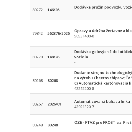
Dodávka pružin podvozku vozi
80272
146/26
-
Opravy a údržba žeriavov a kl
79842
562376/2026
50531400-0
Dodávka gelových čidel otáček
80270
148/26
vozidla
-
Dodanie strojno-technologickýc
na výrobu Cheetos chipsov; ČASŤ
80268
80268
C) Automatická kartónovacia l
42215200-8
Automatizovaná baliaca linka
80267
2026/01
42921320-7
OZE - FTVZ pre FROST a.s. Preš
80248
80248
-