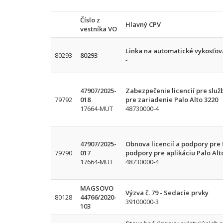
Číslo z
Hlavný CPV
vestníka VO
Linka na automatické vykosťov
80293
80293
-
47907/2025-
Zabezpečenie licencií pre služ
79792
018
pre zariadenie Palo Alto 3220
17664-MUT
48730000-4
47907/2025-
Obnova licencií a podpory pre 
79790
017
podpory pre aplikáciu Palo Al
17664-MUT
48730000-4
MAGSOVO
Výzva č. 79 - Sedacie prvky
80128
44766/2020-
39100000-3
103