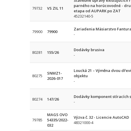
Stavebné úpravy existujúcich 
parného na horúcovodné - druhá
79732
VS ZIL 11
etapa od AUPARK po ZAT
45232140-5
Zariadenia Mäsiarstvo Fantur
79900
79900
-
Dodávky brusiva
80281
155/26
-
Loucká 21 – Výměna dvou dřev
SNMZ1-
80275
objektu
2026-017
-
Dodávky komponent stíracích 
80274
147/26
-
MAGS OVO
Výzva č. 32 - Licencie AutoCAD
79785
54335/2022-
48321000-4
032