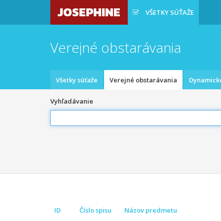
JOSEPHINE
VŠETKY SÚŤAŽE
Verejné obstarávania
Všetky súťaže
Verejné obstarávania
Dynamick
Vyhľadávanie
ID
Číslo spisu
Názov predmetu