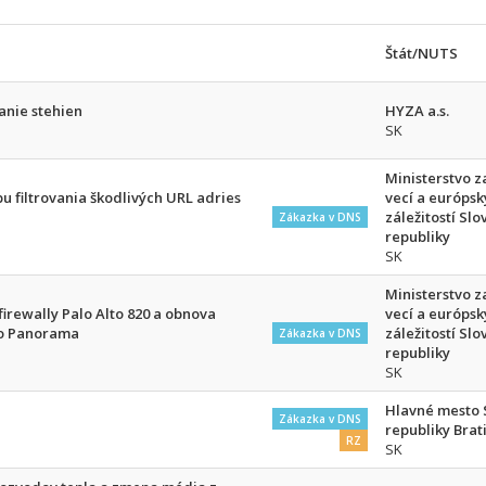
Štát/NUTS
anie stehien
HYZA a.s.
SK
Ministerstvo 
bu filtrovania škodlivých URL adries
vecí a európs
záležitostí Slo
Zákazka v DNS
republiky
SK
Ministerstvo 
firewally Palo Alto 820 a obnova
vecí a európs
to Panorama
záležitostí Slo
Zákazka v DNS
republiky
SK
Hlavné mesto 
Zákazka v DNS
republiky Brat
RZ
SK