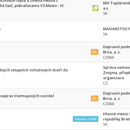
rozvodov tepla a zmena média z
MH Teplárensk
 časť, pokračovanie V2 Mesto - IV.
a.s.
SK
a
MÄSIARSTVO Fa
SK
Dopravní podn
Brna, a. s.
RZ
CZ064
Správa nemovi
ěných vstupních vchodových dveří do
Znojma, přísp
organizace
CZ
Dopravní podn
souprav tramvajových vozidel
Brna, a. s.
RZ
CZ064
Hlavné mesto 
republiky Brat
Zákazka v DNS
SK