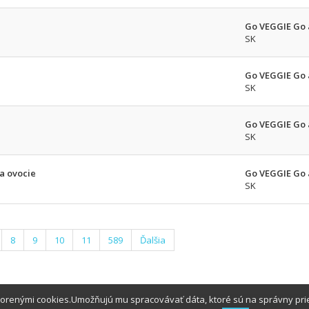
Go VEGGIE Go a
SK
Go VEGGIE Go a
SK
Go VEGGIE Go a
SK
a ovocie
Go VEGGIE Go a
SK
8
9
10
11
589
Ďalšia
tvorenými cookies.Umožňujú mu spracovávať dáta, ktoré sú na správny pr