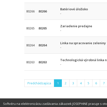
Batériové úložisko
80266
80266
-
Zariadenie predajne
80265
80265
-
Linka na spracovanie zeleniny
80264
80264
-
Technologická výrobná linka n
80263
80263
-
Predchádzajúca
1
2
3
4
5
6
7
Softvéru na elektronizáciu zadávania zákaziek JOSEPHINE pracuje s o