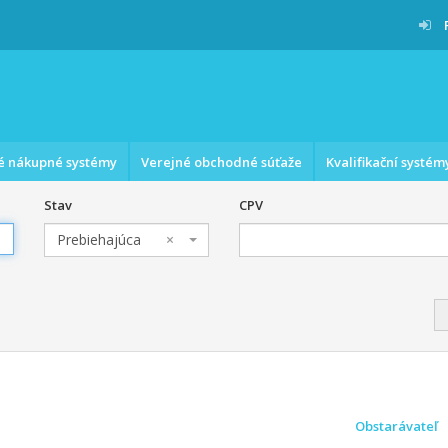
é nákupné systémy
Verejné obchodné súťaže
Kvalifikační systém
Stav
CPV
Prebiehajúca
×
Obstarávateľ