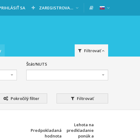
PRIHLÁSIŤ SA
ZAREGISTROVAŤ SA
y
Filtrovať
Štát/NUTS
Pokročilý filter
Filtrovať
Lehota na
Predpokladaná
predkladanie
hodnota
ponúk a