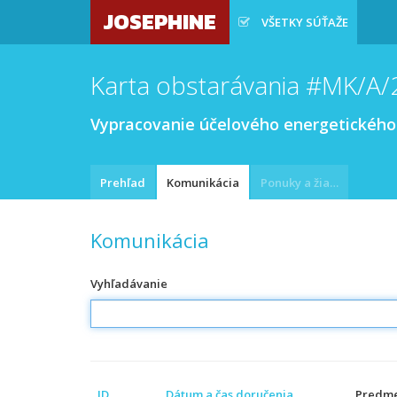
JOSEPHINE
VŠETKY SÚŤAŽE
Karta obstarávania #MK/A
Vypracovanie účelového energetického 
Prehľad
Komunikácia
Ponuky a žiadosti
Komunikácia
Vyhľadávanie
ID
Dátum a čas doručenia
Predm