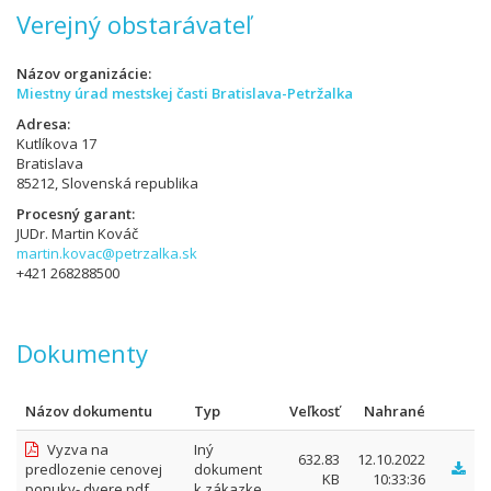
Verejný obstarávateľ
Názov organizácie
Miestny úrad mestskej časti Bratislava-Petržalka
Adresa
Kutlíkova 17
Bratislava
85212, Slovenská republika
Procesný garant
JUDr. Martin Kováč
martin.kovac@petrzalka.sk
+421 268288500
Dokumenty
Názov dokumentu
Typ
Veľkosť
Nahrané
Vyzva na
Iný
632.83
12.10.2022
predlozenie cenovej
dokument
KB
10:33:36
ponuky- dvere.pdf
k zákazke