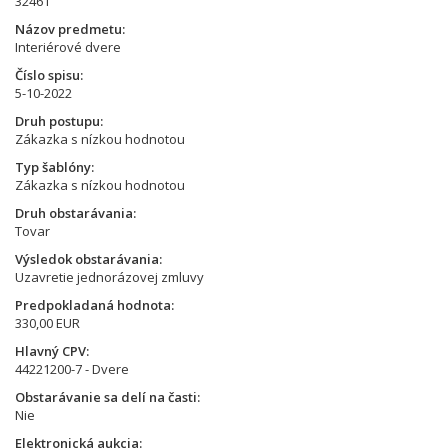
32461
Názov predmetu
Interiérové dvere
Číslo spisu
5-10-2022
Druh postupu
Zákazka s nízkou hodnotou
Typ šablóny
Zákazka s nízkou hodnotou
Druh obstarávania
Tovar
Výsledok obstarávania
Uzavretie jednorázovej zmluvy
Predpokladaná hodnota
330,00 EUR
Hlavný CPV
44221200-7 - Dvere
Obstarávanie sa delí na časti
Nie
Elektronická aukcia