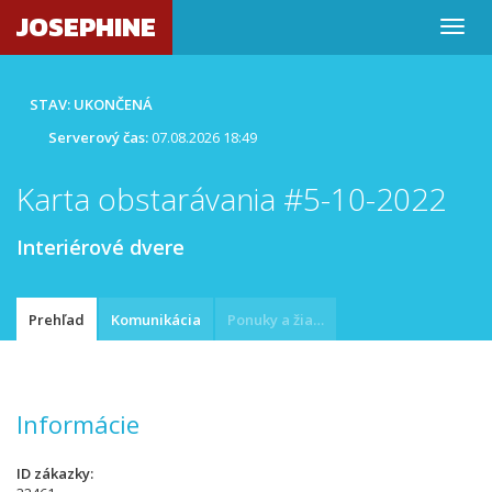
JOSEPHINE
STAV: UKONČENÁ
Serverový čas:
07.08.2026 18:49
Karta obstarávania #5-10-2022
Interiérové dvere
Prehľad
Komunikácia
Ponuky a žiadosti
Informácie
ID zákazky