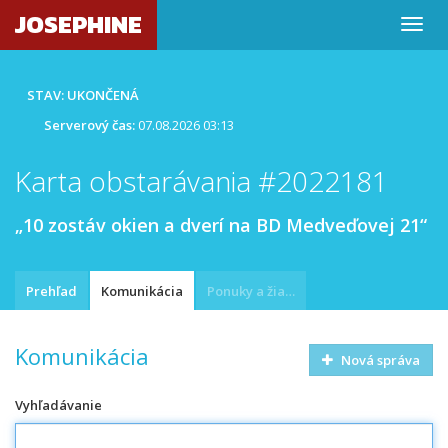
JOSEPHINE
STAV: UKONČENÁ
Serverový čas:
07.08.2026 03:13
Karta obstarávania #2022181
„10 zostáv okien a dverí na BD Medveďovej 21“
Prehľad
Komunikácia
Ponuky a žiadosti
Komunikácia
Nová správa
Vyhľadávanie