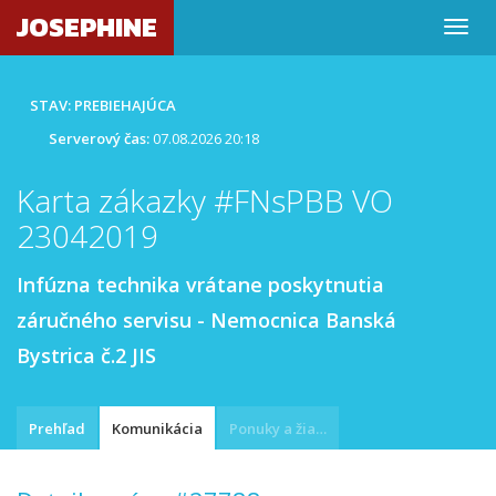
JOSEPHINE
STAV: PREBIEHAJÚCA
Serverový čas:
07.08.2026 20:18
Karta zákazky #FNsPBB VO
23042019
Infúzna technika vrátane poskytnutia
záručného servisu - Nemocnica Banská
Bystrica č.2 JIS
Prehľad
Komunikácia
Ponuky a žiadosti