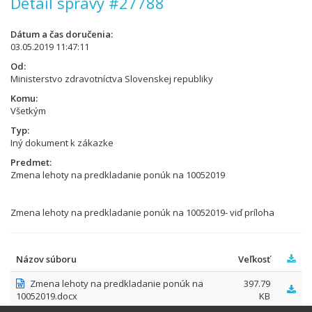
Detail správy #27788
Dátum a čas doručenia
03.05.2019 11:47:11
Od
Ministerstvo zdravotníctva Slovenskej republiky
Komu
Všetkým
Typ
Iný dokument k zákazke
Predmet
Zmena lehoty na predkladanie ponúk na 10052019
Zmena lehoty na predkladanie ponúk na 10052019- viď príloha
Názov súboru
Veľkosť
Zmena lehoty na predkladanie ponúk na
397.79
10052019.docx
KB