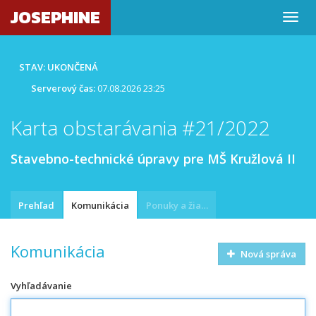
JOSEPHINE
STAV: UKONČENÁ
Serverový čas:
07.08.2026 23:25
Karta obstarávania #21/2022
Stavebno-technické úpravy pre MŠ Kružlová II
Prehľad
Komunikácia
Ponuky a žiadosti
Komunikácia
Nová správa
Vyhľadávanie