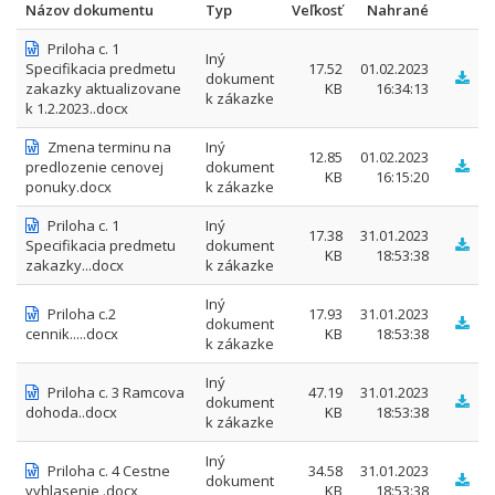
Názov dokumentu
Typ
Veľkosť
Nahrané
Priloha c. 1
Iný
Specifikacia predmetu
17.52
01.02.2023
dokument
zakazky aktualizovane
KB
16:34:13
k zákazke
k 1.2.2023..docx
Zmena terminu na
Iný
12.85
01.02.2023
predlozenie cenovej
dokument
KB
16:15:20
ponuky.docx
k zákazke
Priloha c. 1
Iný
17.38
31.01.2023
Specifikacia predmetu
dokument
KB
18:53:38
zakazky...docx
k zákazke
Iný
Priloha c.2
17.93
31.01.2023
dokument
cennik.....docx
KB
18:53:38
k zákazke
Iný
Priloha c. 3 Ramcova
47.19
31.01.2023
dokument
dohoda..docx
KB
18:53:38
k zákazke
Iný
Priloha c. 4 Cestne
34.58
31.01.2023
dokument
vyhlasenie .docx
KB
18:53:38