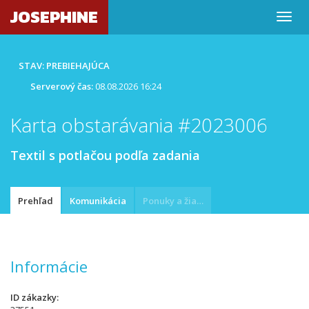
JOSEPHINE
STAV: PREBIEHAJÚCA
Serverový čas:
08.08.2026 16:24
Karta obstarávania #2023006
Textil s potlačou podľa zadania
Prehľad
Komunikácia
Ponuky a žiadosti
Informácie
ID zákazky