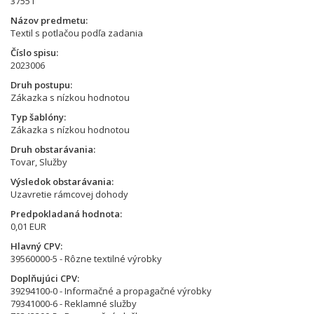
37551
Názov predmetu
Textil s potlačou podľa zadania
Číslo spisu
2023006
Druh postupu
Zákazka s nízkou hodnotou
Typ šablóny
Zákazka s nízkou hodnotou
Druh obstarávania
Tovar, Služby
Výsledok obstarávania
Uzavretie rámcovej dohody
Predpokladaná hodnota
0,01 EUR
Hlavný CPV
39560000-5 - Rôzne textilné výrobky
Doplňujúci CPV
39294100-0 - Informačné a propagačné výrobky
79341000-6 - Reklamné služby