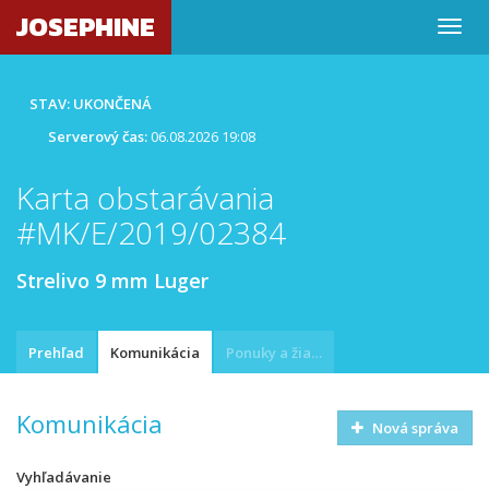
JOSEPHINE
STAV: UKONČENÁ
Serverový čas:
06.08.2026 19:08
Karta obstarávania
#MK/E/2019/02384
Strelivo 9 mm Luger
Prehľad
Komunikácia
Ponuky a žiadosti
Komunikácia
Nová správa
Vyhľadávanie