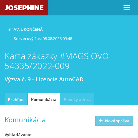
JOSEPHINE
STAV: UKONČENÁ
Serverový čas:
08.08.2026 09:48
Karta zákazky #MAGS OVO
54335/2022-009
Výzva č. 9 - Licencie AutoCAD
Prehľad
Komunikácia
Ponuky a žiadosti
Komunikácia
Nová správa
Vyhľadávanie