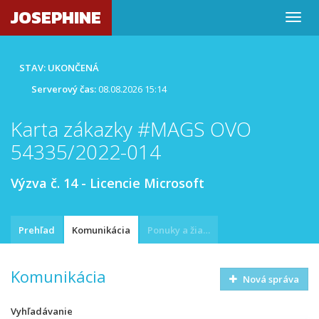
JOSEPHINE
STAV: UKONČENÁ
Serverový čas:
08.08.2026 15:14
Karta zákazky #MAGS OVO
54335/2022-014
Výzva č. 14 - Licencie Microsoft
Prehľad
Komunikácia
Ponuky a žiadosti
Komunikácia
Nová správa
Vyhľadávanie