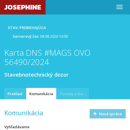
JOSEPHINE
STAV: PREBIEHAJÚCA
Serverový čas:
08.08.2026 10:00
Karta DNS #MAGS OVO
56490/2024
Stavebnotechnický dozor
Prehľad
Komunikácia
Ponuky a žiadosti
Komunikácia
Nová správa
Vyhľadávanie