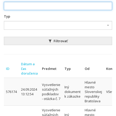
Typ
Filtrovať
Dátum a
ID
čas
Predmet
Typ
Od
Komu
doručenia
Hlavné
Vysvetlenie
Iný
mesto
24.09.2024
súťažných
576174
dokument
Slovenskej
Všetk
13:12:54
podkladov
k zákazke
republiky
- otázka č. 7
Bratislava
Vysvetlenie
Hlavné
súťažných
Iný
mesto