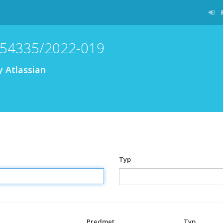
 54335/2022-019
y Atlassian
Typ
Predmet
Typ