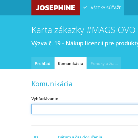
JOSEPHINE
VŠETKY SÚŤAŽE
Karta zákazky #MAGS OVO
Výzva č. 19 - Nákup licencii pre produkt
Prehľad
Komunikácia
Ponuky a žiadosti
Komunikácia
Vyhľadávanie
ID
Dátum a čas doručenia