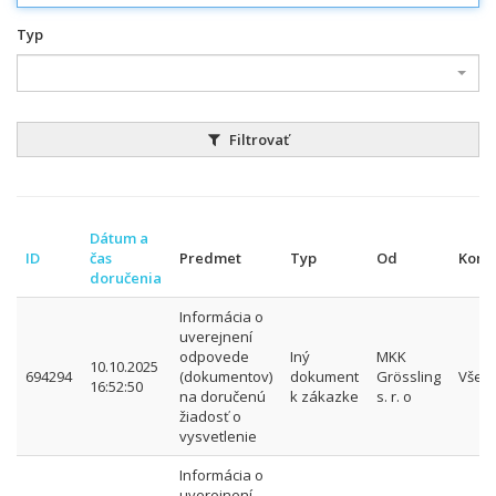
Typ
Filtrovať
Dátum a
ID
čas
Predmet
Typ
Od
Kom
doručenia
Informácia o
uverejnení
odpovede
Iný
MKK
10.10.2025
694294
(dokumentov)
dokument
Grössling
Všet
16:52:50
na doručenú
k zákazke
s. r. o
žiadosť o
vysvetlenie
Informácia o
uverejnení