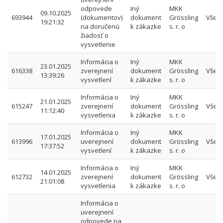
odpovede
Iný
MKK
09.10.2025
693944
(dokumentov)
dokument
Grössling
Všet
19:21:32
na doručenú
k zákazke
s. r. o
žiadosť o
vysvetlenie
Informácia o
Iný
MKK
23.01.2025
616338
zverejnení
dokument
Grössling
Všet
13:39:26
vysvetlení
k zákazke
s. r. o
Informácia o
Iný
MKK
21.01.2025
615247
zverejnení
dokument
Grössling
Všet
11:12:40
vysvetlenia
k zákazke
s. r. o
Informácia o
Iný
MKK
17.01.2025
613996
uverejnení
dokument
Grössling
Všet
17:37:52
vysvetlení
k zákazke
s. r. o
Informácia o
Iný
MKK
14.01.2025
612732
zverejnení
dokument
Grössling
Všet
21:01:08
vysvetlenia
k zákazke
s. r. o
Informácia o
uverejnení
odpovede na