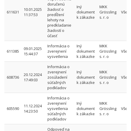
doručenú
Iný
MKK
10.01.2025
žiadosť o
611631
dokument
Grössling
Všet
11:37:53
predĺžení
k zákazke
s. r. o
lehoty na
predkladanie
žiadostí o
účasť
Informácia o
Iný
MKK
09.01.2025
611385
zverejnení
dokument
Grössling
Všet
15:44:37
vysvetlenia
k zákazke
s. r. o
Informácia o
zverejnení
Iný
MKK
20.12.2024
608736
zosúladení
dokument
Grössling
Všet
17:49:03
súťažných
k zákazke
s. r. o
podkladov
Informácia o
zverejnení
Iný
MKK
11.12.2024
605590
vysvetlenia
dokument
Grössling
Všet
14:23:50
súťažných
k zákazke
s. r. o
podkladov
Odpoveď na