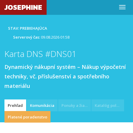
JOSEPHINE
STAV: PREBIEHAJÚCA
Serverový čas:
09.08.2026 01:58
Karta DNS #DNS01
Dynamický nákupní systém – Nákup výpočetní
techniky, vč. příslušenství a spotřebního
materiálu
Prehľad
Komunikácia
Ponuky a žiadosti
Katalóg položiek
Platené poradenstvo