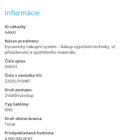
Informácie
ID zákazky
64660
Názov predmetu
Dynamický nákupní systém – Nákup výpočetní techniky, vč.
příslušenství a spotřebního materiálu
Číslo spisu
DNS01
Číslo z vestníka VO
Z2025-010487
Druh postupu
Zvláštní postup
Typ šablóny
DNS
Druh obstarávania
Tovar
Predpokladaná hodnota
6 000 000,00 Kč