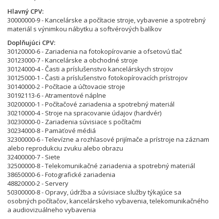
Hlavný CPV
30000000-9 - Kancelárske a počítacie stroje, vybavenie a spotrebný
materiál s výnimkou nábytku a softvérových balíkov
Doplňujúci CPV
30120000-6 - Zariadenia na fotokopírovanie a ofsetovú tlač
30123000-7 - Kancelárske a obchodné stroje
30124000-4 - Časti a príslušenstvo kancelárskych strojov
30125000-1 - Časti a príslušenstvo fotokopírovacích prístrojov
30140000-2 - Počítacie a účtovacie stroje
30192113-6 - Atramentové náplne
30200000-1 - Počítačové zariadenia a spotrebný materiál
30210000-4 - Stroje na spracovanie údajov (hardvér)
30230000-0 - Zariadenia súvisiace s počítačmi
30234000-8 - Pamäťové médiá
32300000-6 - Televízne a rozhlasové prijímače a prístroje na záznam
alebo reprodukciu zvuku alebo obrazu
32400000-7 - Siete
32500000-8 - Telekomunikačné zariadenia a spotrebný materiál
38650000-6 - Fotografické zariadenia
48820000-2 - Servery
50300000-8 - Opravy, údržba a súvisiace služby týkajúce sa
osobných počítačov, kancelárskeho vybavenia, telekomunikačného
a audiovizuálneho vybavenia