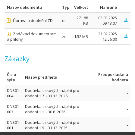
Názov dokumentu
Typ
Veľkosť
Nahrané
271.88
03.03.2025
Úprava a doplnění ZD I
di
KB
09:13:07
Zadávací dokumentace
21.02.2025
zd
1.52 MB
a přílohy
12:56:00
Zákazky
Číslo
Predpokladaná
Názov predmetu
spisu
hodnota
DNS01-
Dodávka tiskových náplní pro
-
004
období 1.7. - 31.12. 2026
DNS01-
Dodávka tiskových náplní pro
-
003
období 1.1. - 30.6. 2026
DNS01-
Dodávka tiskových náplní pro
-
001
období 1.9. - 31.12. 2025