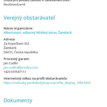
Lhůta pro podání žádostí v zavedeném DNS
Neobmedzené
Verejný obstarávateľ
Názov organizácie
Albertinum, odborný léčebný ústav, Žamberk
Adresa
Za Kopečkem 353
Žamberk
564 01, Česká republika
Procesný garant
Jan Cudlín
jan.cudlin@proebiz.com
+420 597587111
Internetový odkaz na profil obstarávateľa
https://zakazky.pardubickykraj.cz/profile_display_1962.html
Dokumenty