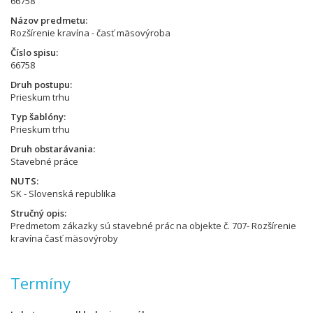
66758
Názov predmetu
Rozšírenie kravína - časť mäsovýroba
Číslo spisu
66758
Druh postupu
Prieskum trhu
Typ šablóny
Prieskum trhu
Druh obstarávania
Stavebné práce
NUTS
SK - Slovenská republika
Stručný opis
Predmetom zákazky sú stavebné prác na objekte č. 707- Rozšírenie
kravína časť mäsovýroby
Termíny