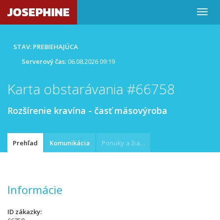
JOSEPHINE
STAV: PREBIEHAJÚCA
Serverový čas:
06.08.2026 09:19
Karta obstarávania #66758
Rozšírenie kravína - časť mäsovýroba
Prehľad
Komunikácia
Ponuky a žiadosti
Informácie
ID zákazky