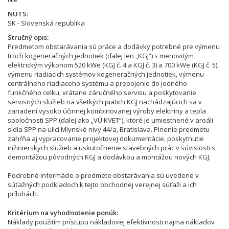
NUTS
SK - Slovenská republika
Stručný opis
Predmetom obstarávania sú práce a dodávky potrebné pre výmenu
troch kogeneračných jednotiek (ďalej len „KGJ“) s menovitým
elektrickým výkonom 520 kWe (KGJ č. 4 a KGJ č. 3) a 700 kWe (KGJ č. 5),
výmenu riadiacich systémov kogeneračných jednotiek, výmenu
centrálneho riadiaceho systému a prepojenie do jedného
funkčného celku, vrátane záručného servisu a poskytovanie
servisných služieb na všetkých piatich KGJ nachádzajúcich sa v
zariadení vysoko účinnej kombinovanej výroby elektriny a tepla
spoločnosti SPP (ďalej ako „VÚ KVET“), ktoré je umiestnené v areáli
sídla SPP na ulici Mlynské nivy 44/a, Bratislava. Plnenie predmetu
zahŕňa aj vypracovanie projektovej dokumentácie, poskytnutie
inžinierskych služieb a uskutočnenie stavebných prác v súvislosti s
demontážou pôvodných KGJ a dodávkou a montážou nových KGJ.
Podrobné informácie o predmete obstarávania sú uvedene v
súťažných podkladoch k tejto obchodnej verejnej súťaži a ich
prílohách.
Kritérium na vyhodnotenie ponúk
Náklady použitím prístupu nákladovej efektívnosti najmä nákladov