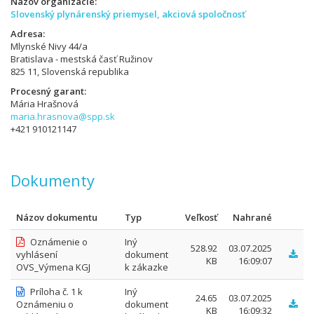
Názov organizácie
Slovenský plynárenský priemysel, akciová spoločnosť
Adresa
Mlynské Nivy 44/a
Bratislava - mestská časť Ružinov
825 11, Slovenská republika
Procesný garant
Mária Hrašnová
maria.hrasnova@spp.sk
+421 910121147
Dokumenty
Názov dokumentu
Typ
Veľkosť
Nahrané
Oznámenie o
Iný
528.92
03.07.2025
vyhlásení
dokument
KB
16:09:07
OVS_Výmena KGJ
k zákazke
Príloha č. 1 k
Iný
24.65
03.07.2025
Oznámeniu o
dokument
KB
16:09:32