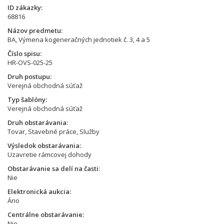
ID zákazky
68816
Názov predmetu
BA, Výmena kogeneračných jednotiek č. 3, 4 a 5
Číslo spisu
HR-OVS-025-25
Druh postupu
Verejná obchodná súťaž
Typ šablóny
Verejná obchodná súťaž
Druh obstarávania
Tovar, Stavebné práce, Služby
Výsledok obstarávania
Uzavretie rámcovej dohody
Obstarávanie sa delí na časti
Nie
Elektronická aukcia
Áno
Centrálne obstarávanie
Nie