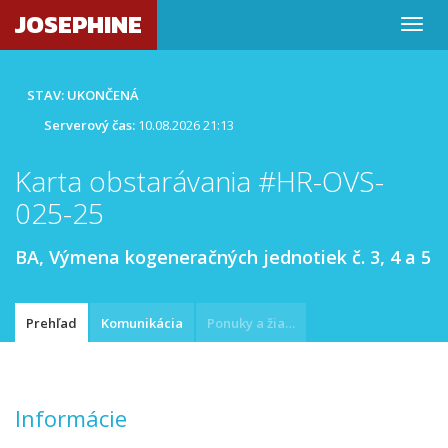
JOSEPHINE
STAV: UKONČENÁ
Serverový čas:
10.08.2026 21:13
Karta obstarávania #HR-OVS-
025-25
BA, Výmena kogeneračných jednotiek č. 3, 4 a 5
Prehľad
Komunikácia
Ponuky a žiadosti
Informácie