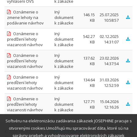
vyhlásení OVS
k zákazke
Oznámenie o
Iný
146.15
25.07.2025
zmene lehoty na
dokument
KB
10:58:57
podávanie návrhov
k zákazke
Oznámenie o
Iný
542.27
02.12.2025
predľžení lehoty
dokument
KB
14:31:07
viazanosti návrhov
k zákazke
Oznámenie o
Iný
137.62
23.02.2026
predĺžení lehoty
dokument
KB
14:37:54
viazanosti návrhov
k zákazke
Oznámenie o
Iný
134.64
31.03.2026
predĺžení lehoty
dokument
KB
12:52:59
viazanosti návrhov
k zákazke
Oznámenie o
Iný
127.71
15.04.2026
predĺžení lehoty
dokument
KB
12:16:26
viazanosti návrhov
k zákazke
Softvéru na elektronizáciu zadávania zákaziek JOSEPHINE pracuje s
otvorenými cookies.Umožňujú mu spracovávať dáta, ktoré sú na
© 2026 PROEBIZ s.r.o. |
SUPPORT
/
KONTAKT
- tel.: +421 220 255 999, e-
správny priebeh a vyhodnocovanie elektronických zákaziek