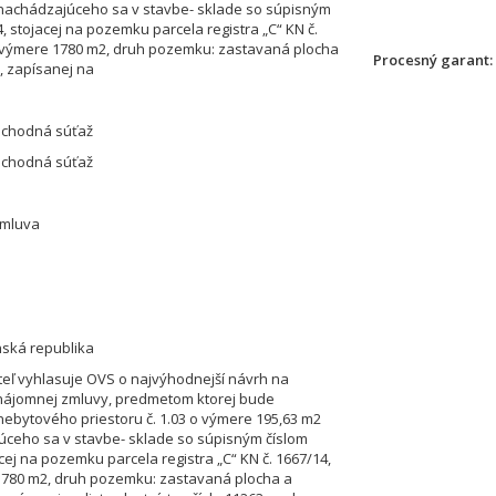
nachádzajúceho sa v stavbe- sklade so súpisným
, stojacej na pozemku parcela registra „C“ KN č.
 výmere 1780 m2, druh pozemku: zastavaná plocha
Procesný garant
, zapísanej na
bchodná súťaž
bchodná súťaž
mluva
nská republika
eľ vyhlasuje OVS o najvýhodnejší návrh na
nájomnej zmluvy, predmetom ktorej bude
ebytového priestoru č. 1.03 o výmere 195,63 m2
ceho sa v stavbe- sklade so súpisným číslom
cej na pozemku parcela registra „C“ KN č. 1667/14,
780 m2, druh pozemku: zastavaná plocha a