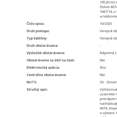
195,63 m2 
číslom 4074
1667/14, o
a nádvorie
Číslo spisu
10/2025
Druh postupu
Verejná o
Typ šablóny
Verejná o
Druh obstarávania
-
Výsledok obstarávania
Nájomná z
Obstarávanie sa delí na časti
Nie
Elektronická aukcia
Áno
Centrálne obstarávanie
Nie
NUTS
SK - Slove
Stručný opis
Vyhlasovat
uzavretie 
prenájom n
nachádzajú
4074, stoja
o výmere 1