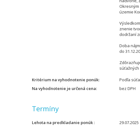
nádvorie, 
Okresným 
územie Ko
Výsledkom 
znenie tvo
dodržaní zn
Doba nájmu
do 31.12.2
Zdôrazňuj
súťažných
Kritérium na vyhodnotenie ponúk
Podľa súť
Na vyhodnotenie je určená cena
bez DPH
Termíny
Lehota na predkladanie ponúk
29.07.2025 