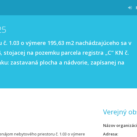
25
 č. 1.03 o výmere 195,63 m2 nachádzajúceho sa v
, stojacej na pozemku parcela registra „C“ KN č.
ku: zastavaná plocha a nádvorie, zapísanej na
Verejný ob
Názov organizác
enájom nebytového priestoru č. 1.03 o výmere
Adresa