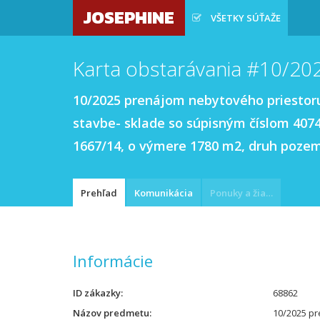
JOSEPHINE
VŠETKY SÚŤAŽE
Karta obstarávania #10/20
10/2025 prenájom nebytového priestoru
stavbe- sklade so súpisným číslom 4074
1667/14, o výmere 1780 m2, druh pozem
Prehľad
Komunikácia
Ponuky a žiadosti
Informácie
ID zákazky
68862
Názov predmetu
10/2025 pr