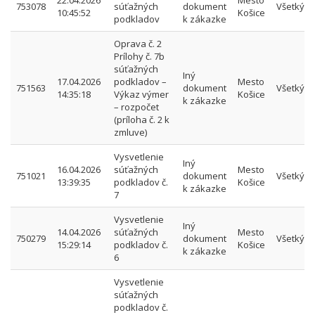
22.04.2026
Mesto
753078
súťažných
dokument
Všetkým
10:45:52
Košice
podkladov
k zákazke
Oprava č. 2
Prílohy č. 7b
súťažných
Iný
17.04.2026
podkladov –
Mesto
751563
dokument
Všetkým
14:35:18
Výkaz výmer
Košice
k zákazke
– rozpočet
(príloha č. 2 k
zmluve)
Vysvetlenie
Iný
16.04.2026
súťažných
Mesto
751021
dokument
Všetkým
13:39:35
podkladov č.
Košice
k zákazke
7
Vysvetlenie
Iný
14.04.2026
súťažných
Mesto
750279
dokument
Všetkým
15:29:14
podkladov č.
Košice
k zákazke
6
Vysvetlenie
súťažných
podkladov č.