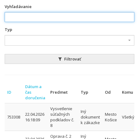
Vyhľadávanie
Typ
Filtrovať
Dátum a
ID
čas
Predmet
Typ
Od
Komu
doručenia
Vysvetlenie
Iný
22.04.2026
súťažných
Mesto
753308
dokument
Všetkým
16:18:09
podkladov č.
Košice
k zákazke
8
Oprava č. 2
Iný