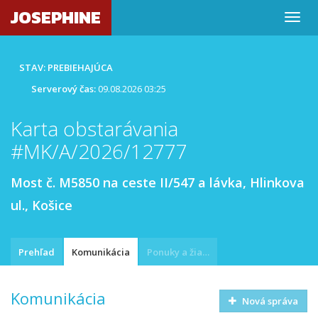
JOSEPHINE
STAV: PREBIEHAJÚCA
Serverový čas:
09.08.2026 03:25
Karta obstarávania
#MK/A/2026/12777
Most č. M5850 na ceste II/547 a lávka, Hlinkova
ul., Košice
Prehľad
Komunikácia
Ponuky a žiadosti
Komunikácia
Nová správa