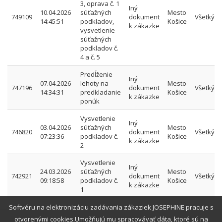
3, oprava č. 1
Iný
10.04.2026
súťažných
Mesto
749109
dokument
Všetkým
14:45:51
podkladov,
Košice
k zákazke
vysvetlenie
súťažných
podkladov č.
4 a č. 5
Predĺženie
Iný
07.04.2026
lehoty na
Mesto
747196
dokument
Všetkým
14:34:31
predkladanie
Košice
k zákazke
ponúk
Vysvetlenie
Iný
03.04.2026
súťažných
Mesto
746820
dokument
Všetkým
07:23:36
podkladov č.
Košice
k zákazke
2
Vysvetlenie
Iný
24.03.2026
súťažných
Mesto
742921
dokument
Všetkým
09:18:58
podkladov č.
Košice
k zákazke
1
Softvéru na elektronizáciu zadávania zákaziek JOSEPHINE pracuje s
otvorenými cookies.Umožňujú mu spracovávať dáta, ktoré sú na