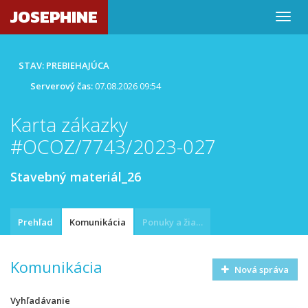
JOSEPHINE
STAV: PREBIEHAJÚCA
Serverový čas:
07.08.2026 09:54
Karta zákazky
#OCOZ/7743/2023-027
Stavebný materiál_26
Prehľad
Komunikácia
Ponuky a žiadosti
Komunikácia
Nová správa
Vyhľadávanie