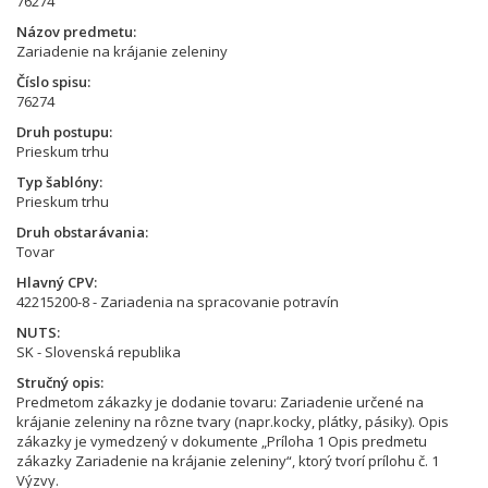
76274
Názov predmetu
Zariadenie na krájanie zeleniny
Číslo spisu
76274
Druh postupu
Prieskum trhu
Typ šablóny
Prieskum trhu
Druh obstarávania
Tovar
Hlavný CPV
42215200-8 - Zariadenia na spracovanie potravín
NUTS
SK - Slovenská republika
Stručný opis
Predmetom zákazky je dodanie tovaru: Zariadenie určené na
krájanie zeleniny na rôzne tvary (napr.kocky, plátky, pásiky). Opis
zákazky je vymedzený v dokumente „Príloha 1 Opis predmetu
zákazky Zariadenie na krájanie zeleniny“, ktorý tvorí prílohu č. 1
Výzvy.