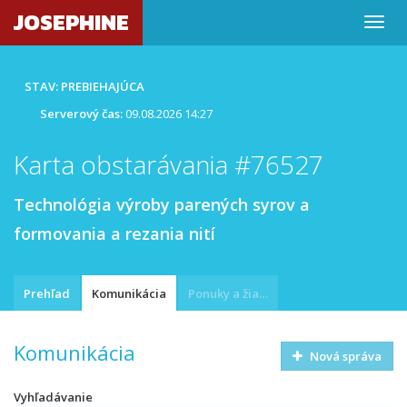
JOSEPHINE
STAV: PREBIEHAJÚCA
Serverový čas:
09.08.2026 14:27
Karta obstarávania #76527
Technológia výroby parených syrov a
formovania a rezania nití
Prehľad
Komunikácia
Ponuky a žiadosti
Komunikácia
Nová správa
Vyhľadávanie