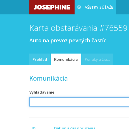
JOSEPHINE
VŠETKY SÚŤAŽE
Karta obstarávania #76559
Auto na prevoz pevných častíc
Prehľad
Komunikácia
Ponuky a žiadosti
Komunikácia
Vyhľadávanie
ID
Dátum a čas doručenia