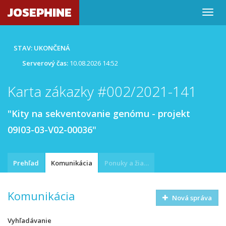
JOSEPHINE
STAV: UKONČENÁ
Serverový čas:
10.08.2026 14:52
Karta zákazky #002/2021-141
"Kity na sekventovanie genómu - projekt
09I03-03-V02-00036"
Prehľad
Komunikácia
Ponuky a žiadosti
Komunikácia
Nová správa
Vyhľadávanie