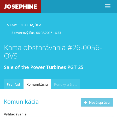
JOSEPHINE
STAV: PREBIEHAJÚCA
Serverový čas:
06.08.2026 16:33
Karta obstarávania #26-0056-
OVS
Sale of the Power Turbines PGT 25
Prehľad
Komunikácia
Ponuky a žiadosti
Komunikácia
Nová správa
Vyhľadávanie