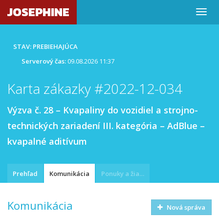
JOSEPHINE
STAV: PREBIEHAJÚCA
Serverový čas:
09.08.2026 11:37
Karta zákazky #2022-12-034
Výzva č. 28 – Kvapaliny do vozidiel a strojno-
technických zariadení III. kategória – AdBlue –
kvapalné aditívum
Prehľad
Komunikácia
Ponuky a žiadosti
Komunikácia
Nová správa