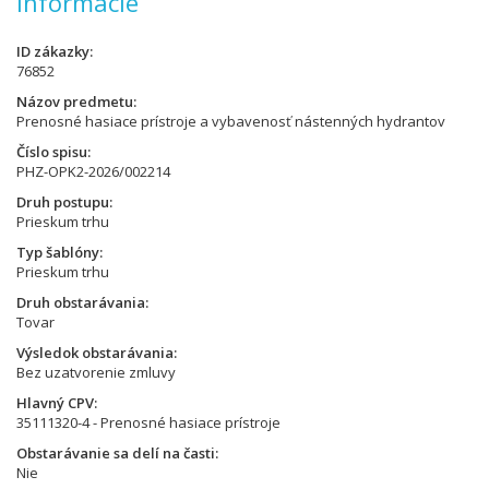
Informácie
ID zákazky
76852
Názov predmetu
Prenosné hasiace prístroje a vybavenosť nástenných hydrantov
Číslo spisu
PHZ-OPK2-2026/002214
Druh postupu
Prieskum trhu
Typ šablóny
Prieskum trhu
Druh obstarávania
Tovar
Výsledok obstarávania
Bez uzatvorenie zmluvy
Hlavný CPV
35111320-4 - Prenosné hasiace prístroje
Obstarávanie sa delí na časti
Nie