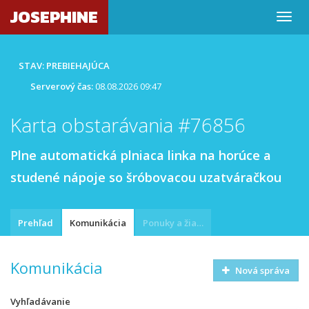
JOSEPHINE
STAV: PREBIEHAJÚCA
Serverový čas:
08.08.2026 09:47
Karta obstarávania #76856
Plne automatická plniaca linka na horúce a
studené nápoje so šróbovacou uzatváračkou
Prehľad
Komunikácia
Ponuky a žiadosti
Komunikácia
Nová správa
Vyhľadávanie