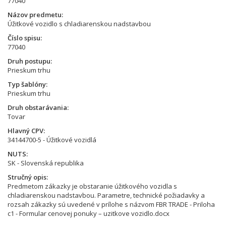
77040
Názov predmetu
Úžitkové vozidlo s chladiarenskou nadstavbou
Číslo spisu
77040
Druh postupu
Prieskum trhu
Typ šablóny
Prieskum trhu
Druh obstarávania
Tovar
Hlavný CPV
34144700-5 - Úžitkové vozidlá
NUTS
SK - Slovenská republika
Stručný opis
Predmetom zákazky je obstaranie úžitkového vozidla s
chladiarenskou nadstavbou. Parametre, technické požiadavky a
rozsah zákazky sú uvedené v prílohe s názvom FBR TRADE - Priloha
c1 - Formular cenovej ponuky – uzitkove vozidlo.docx