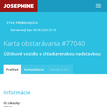
JOSEPHINE
STAV: PREBIEHAJÚCA
Serverový čas:
08.08.2026 20:18
Karta obstarávania #77040
Úžitkové vozidlo s chladiarenskou nadstavbou
Prehľad
Komunikácia
Ponuky a žiadosti
Informácie
ID zákazky