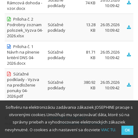
Súťažné
26.05.2026
Rámcová dohoda -
74 KB
podklady
10:09:42
vzor.docx
Príloha č. 2
Podrobny zoznam
Súťažné
13.28
26.05.2026
poloziek_Vyzva 04-
podklady
KB
10:09:42
2026.xlsx
Príloha č. 1
Návrh na plnenie
Súťažné
81.71
26.05.2026
kritérií DNS 04-
podklady
KB
10:09:42
2026.docx
Súťažné
podklady - Vyzva
Súťažné
380.92
26.05.2026
na predloženie
podklady
KB
10:09:42
ponuky 04-
2026.pdf
Softvéru na elektronizáciu zadávania zákaziek JOSEPHINE pracuje s
otvorenými cookies.Umožňujú mu spracovávať dáta, ktoré sú na
© 2026 PROEBIZ s.r.o. |
SUPPORT
/
KONTAKT
- tel.: +421 220 255 999, e-
správny priebeh a vyhodnocovanie elektronických zákaziek
mail: houston@proebiz.com |
Prehlásenie o prístupnosti
|
JOSEPHINE 2.3
nevyhnutné. O cookies a ich nastavení sa dozviete
VIAC TU.
OK