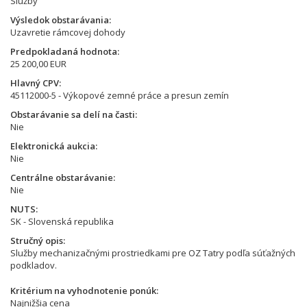
Služby
Výsledok obstarávania
Uzavretie rámcovej dohody
Predpokladaná hodnota
25 200,00 EUR
Hlavný CPV
45112000-5 - Výkopové zemné práce a presun zemín
Obstarávanie sa delí na časti
Nie
Elektronická aukcia
Nie
Centrálne obstarávanie
Nie
NUTS
SK - Slovenská republika
Stručný opis
Služby mechanizačnými prostriedkami pre OZ Tatry podľa súťažných
podkladov.
Kritérium na vyhodnotenie ponúk
Najnižšia cena