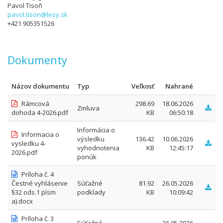
Pavol Tisoň
pavol.tison@lesy.sk
+421 905351526
Dokumenty
Názov dokumentu
Typ
Veľkosť
Nahrané
Rámcová
298.69
18.06.2026
Zmluva
dohoda 4-2026.pdf
KB
06:50:18
Informácia o
Informacia o
výsledku
136.42
10.06.2026
vysledku 4-
vyhodnotenia
KB
12:45:17
2026.pdf
ponúk
Príloha č. 4
Čestné vyhlásenie
Súťažné
81.92
26.05.2026
§32 ods.1 písm
podklady
KB
10:09:42
a).docx
Príloha č. 3