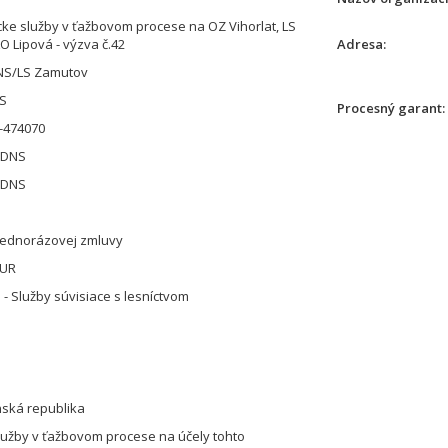
ke služby v ťažbovom procese na OZ Vihorlat, LS
O Lipová - výzva č.42
Adresa
NS/LS Zamutov
US
Procesný garant
-474070
 DNS
 DNS
jednorázovej zmluvy
EUR
 - Služby súvisiace s lesníctvom
nská republika
lužby v ťažbovom procese na účely tohto