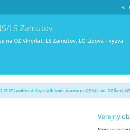
NS/LS Zamutov
e na OZ Vihorlat, LS Zamutov, LO Lipová - výzva
,25,37 Lesnícke služby v ťažbovom procese na OZ Východ, OZ Šariš, OZ 
Verejný ob
Názov organizác