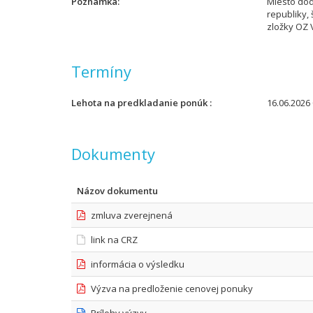
Poznámka
Miesto dod
republiky,
zložky OZ 
Termíny
Lehota na predkladanie ponúk
16.06.2026 
Dokumenty
Názov dokumentu
zmluva zverejnená
link na CRZ
informácia o výsledku
Výzva na predloženie cenovej ponuky