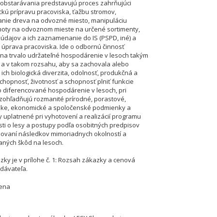
obstarávania predstavujú proces zahrňujúci
ckú prípravu pracoviska, ťažbu stromov,
nie dreva na odvozné miesto, manipuláciu
oty na odvoznom mieste na určené sortimenty,
údajov a ich zaznamenanie do IS (PSPD, iné) a
úprava pracoviska. Ide o odbornú činnosť
a trvalo udržateľné hospodárenie v lesoch takým
a v takom rozsahu, aby sa zachovala alebo
 ich biologická diverzita, odolnosť, produkčná a
hopnosť, životnosť a schopnosť plniť funkcie
 o diferencované hospodárenie v lesoch, pri
zohľadňujú rozmanité prírodné, porastové,
ke, ekonomické a spoločenské podmienky a
 uplatnené pri vyhotovení a realizácií programu
osti o lesy a postupy podľa osobitných predpisov
ňovaní následkov mimoriadnych okolností a
ných škôd na lesoch.
zky je v prílohe č. 1: Rozsah zákazky a cenová
dávateľa.
cena