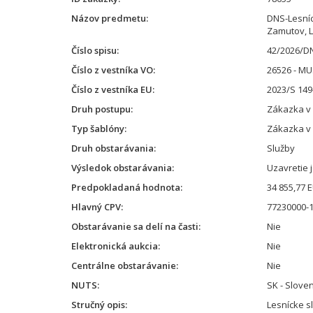
Názov predmetu
DNS-Lesníc
Zamutov, L
Číslo spisu
42/2026/D
Číslo z vestníka VO
26526 - M
Číslo z vestníka EU
2023/S 149
Druh postupu
Zákazka v
Typ šablóny
Zákazka v
Druh obstarávania
Služby
Výsledok obstarávania
Uzavretie 
Predpokladaná hodnota
34 855,77 
Hlavný CPV
77230000-1
Obstarávanie sa delí na časti
Nie
Elektronická aukcia
Nie
Centrálne obstarávanie
Nie
NUTS
SK - Slove
Stručný opis
Lesnícke s