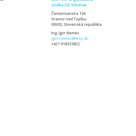
zložka OZ Vihorlat
Čemernianska 136
Vranov nad Topľou
09303, Slovenská republika
Ing. Igor Nemec
igor.nemec@lesy.sk
+421 918333822