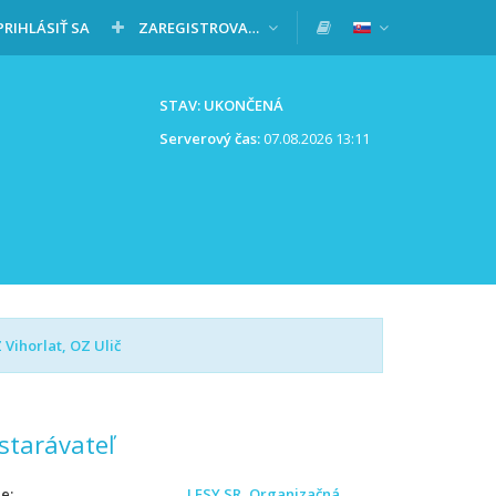
PRIHLÁSIŤ SA
ZAREGISTROVAŤ SA
STAV: UKONČENÁ
Serverový čas:
07.08.2026 13:11
Vihorlat, OZ Ulič
starávateľ
ie
LESY SR, Organizačná