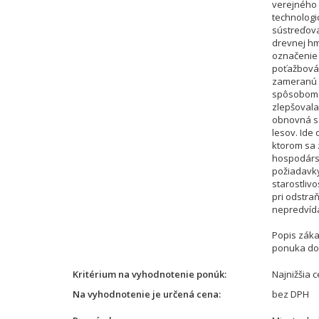
verejného 
technologi
sústreďova
drevnej hm
označenie 
poťažbová 
zameranú n
spôsobom 
zlepšovala
obnovná sc
lesov. Ide
ktorom sa 
hospodárs
požiadavky
starostliv
pri odstra
nepredvída
Popis záka
ponuka do
Kritérium na vyhodnotenie ponúk
Najnižšia 
Na vyhodnotenie je určená cena
bez DPH