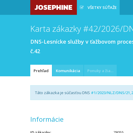
JOSEPHINE
VŠETKY SÚŤAŽE
Karta zákazky #42/2026/D
DNS-Lesnícke služby v ťažbovom proces
č.42
Prehľad
Komunikácia
Ponuky a žiadosti
Táto zákazka je súčasťou DNS
#1/2023/NLZ/DNS/21,23
Informácie
ID zákazky
78055