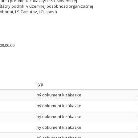
ania predmetu zákazky: LESY Slovenskej
 štátny podnik, v územnej pôsobnosti organizačnej
Vihorlat, LS Zamutov, LO Lipová
09:00:00
Typ
Iný dokument k zákazke
Iný dokument k zákazke
Iný dokument k zákazke
Iný dokument k zákazke