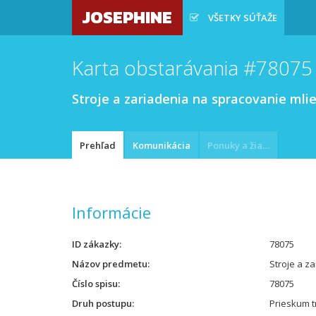
JOSEPHINE
VŠETKY SÚŤAŽE
Karta obstarávania #78075
Stroje a zariadenia na spracovanie mli
Prehľad
Komunikácia
Ponuky a žiadosti
Informácie
ID zákazky
78075
Názov predmetu
Stroje a z
Číslo spisu
78075
Druh postupu
Prieskum t