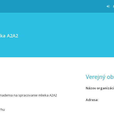
eka A2A2
Verejný ob
Názov organizác
ariadenia na spracovanie mlieka A2A2
Adresa
rhu