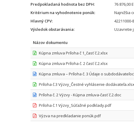
Predpokladaná hodnota bez DPH
76 876,00 
Kritérium na vyhodnotenie ponúk
Najnižšia 
Hlavný CPV
42211000-8
Výsledok obstarávania
Uzavretie 
Názov dokumentu
Kúpna zmluva Príloha č 1_časť č.2.xlsx
Kúpna zmluva Príloha č. 2 časť č.2.xlsx
Kúpna zmluva – Príloha č. 3 Údaje o subdodávateľo
Príloha č.3 Výzvy_Čestné vyhlásenie dodávateľa.xls
Príloha č. 2 Výzvy - Kúpna zmluva-časť č.2.doc
Príloha č.1 Výzvy_Súťažné podklady.pdf
Výzva na predkladanie ponúk.pdf