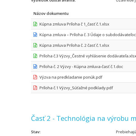
Výsledok obstarávania
Uzavretie 
Názov dokumentu
Kúpna zmluva Príloha č 1_časť č.1.xlsx
Kúpna zmluva – Príloha č. 3 Údaje o subdodávateľo
Kúpna zmluva Príloha č. 2 časť č.1.xlsx
Príloha č.3 Výzvy_Čestné vyhlásenie dodávateľa.xls
Príloha č. 2 Výzvy - Kúpna zmluva-časť č.1.doc
Výzva na predkladanie ponúk.pdf
Príloha č.1 Výzvy_Súťažné podklady.pdf
Časť 2 - Technológia na výrobu m
Stav
Prebiehaj