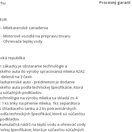
Procesný garant
rhu
 EUR
 - Mliekarenské zariadenia
 - Motorové vozidlá na prepravu tovaru
 - Ohrievače teplej vody
nská republika
zákazky je obstaranie technológie a
ského auta do výroby spracovania mlieka A2A2.
 delená na 3 časti:
chladiarenské auto - predmetom je dodanie
ského auta podľa technickej špecifikácie, ktorá
ohu súťažných podkladov.
 Technológia na výrobu mlieka sa skladá zo 4
: 1 ks linky na plnenie mlieka, 1ks separátora
ks chladiaceho tanku a 2 ks potravinárskych
odľa technických špecifikácií, ktoré sú súčasťou
 podkladov.
 akumulačná nádrž na teplú vodu a ohrievač vody
nickej špecifikácie, ktorá je súčasťou súťažných