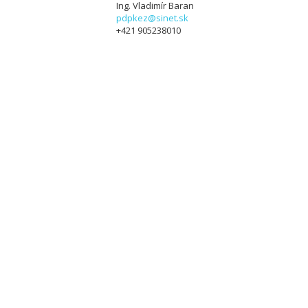
Ing. Vladimír Baran
pdpkez@sinet.sk
+421 905238010