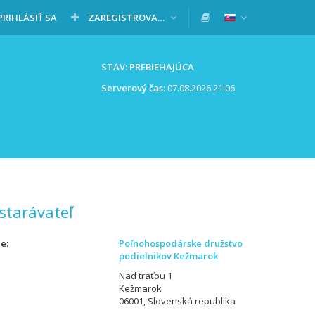
PRIHLÁSIŤ SA
ZAREGISTROVAŤ SA
STAV: PREBIEHAJÚCA
Serverový čas:
07.08.2026 21:06
starávateľ
ie
Poľnohospodárske družstvo
podielnikov Kežmarok
Nad traťou 1
Kežmarok
06001, Slovenská republika