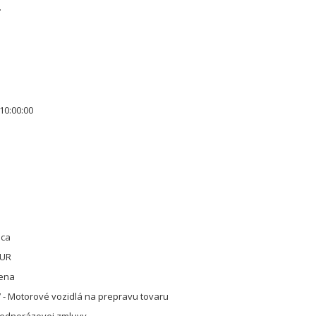
.
10:00:00
úca
EUR
cena
 - Motorové vozidlá na prepravu tovaru