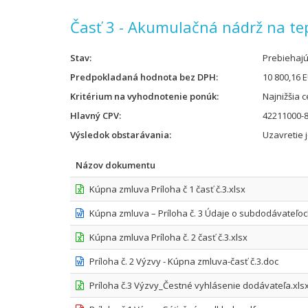
Časť 3 - Akumulačná nádrž na te
Stav
Prebiehaj
Predpokladaná hodnota bez DPH
10 800,16 
Kritérium na vyhodnotenie ponúk
Najnižšia 
Hlavný CPV
42211000-8
Výsledok obstarávania
Uzavretie 
Názov dokumentu
Kúpna zmluva Príloha č 1 časť č.3.xlsx
Kúpna zmluva – Príloha č. 3 Údaje o subdodávateľo
Kúpna zmluva Príloha č. 2 časť č.3.xlsx
Príloha č. 2 Výzvy - Kúpna zmluva-časť č.3.doc
Príloha č.3 Výzvy_Čestné vyhlásenie dodávateľa.xls