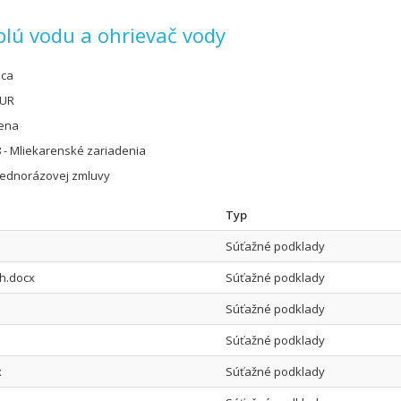
plú vodu a ohrievač vody
úca
EUR
cena
 - Mliekarenské zariadenia
jednorázovej zmluvy
Typ
Súťažné podklady
ch.docx
Súťažné podklady
Súťažné podklady
Súťažné podklady
x
Súťažné podklady