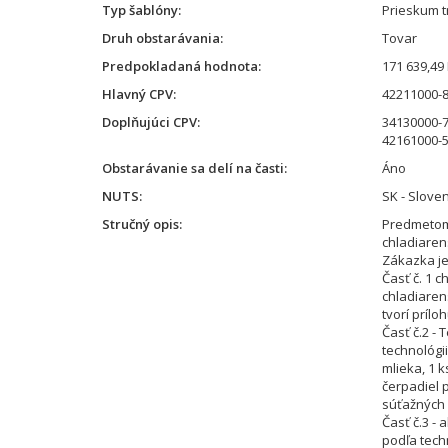
Typ šablóny
Prieskum t
Druh obstarávania
Tovar
Predpokladaná hodnota
171 639,49
Hlavný CPV
42211000-8
Doplňujúci CPV
34130000-7
42161000-5
Obstarávanie sa delí na časti
Áno
NUTS
SK - Slove
Stručný opis
Predmetom 
chladiaren
Zákazka je
Časť č. 1 
chladiaren
tvorí príl
Časť č.2 -
technológii
mlieka, 1 
čerpadiel p
súťažných
Časť č.3 -
podľa tech