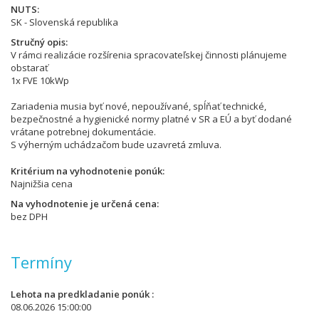
NUTS
SK - Slovenská republika
Stručný opis
V rámci realizácie rozšírenia spracovateľskej činnosti plánujeme
obstarať
1x FVE 10kWp
Zariadenia musia byť nové, nepoužívané, spĺňať technické,
bezpečnostné a hygienické normy platné v SR a EÚ a byť dodané
vrátane potrebnej dokumentácie.
S výherným uchádzačom bude uzavretá zmluva.
Kritérium na vyhodnotenie ponúk
Najnižšia cena
Na vyhodnotenie je určená cena
bez DPH
Termíny
Lehota na predkladanie ponúk
08.06.2026 15:00:00