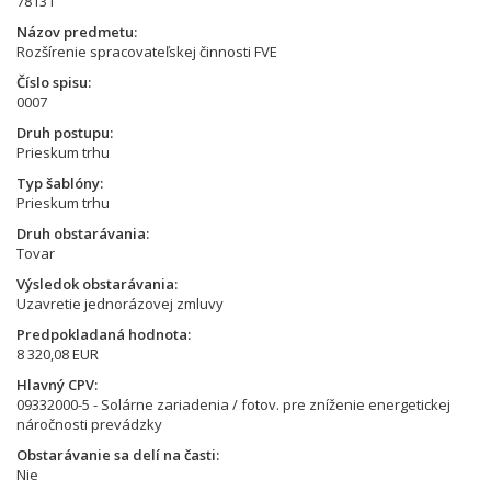
78131
Názov predmetu
Rozšírenie spracovateľskej činnosti FVE
Číslo spisu
0007
Druh postupu
Prieskum trhu
Typ šablóny
Prieskum trhu
Druh obstarávania
Tovar
Výsledok obstarávania
Uzavretie jednorázovej zmluvy
Predpokladaná hodnota
8 320,08 EUR
Hlavný CPV
09332000-5 - Solárne zariadenia / fotov. pre zníženie energetickej
náročnosti prevádzky
Obstarávanie sa delí na časti
Nie