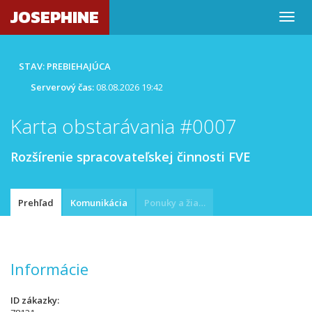
JOSEPHINE
STAV: PREBIEHAJÚCA
Serverový čas:
08.08.2026 19:42
Karta obstarávania #0007
Rozšírenie spracovateľskej činnosti FVE
Prehľad
Komunikácia
Ponuky a žiadosti
Informácie
ID zákazky