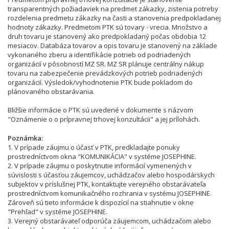
transparentných požiadaviek na predmet zákazky, zistenia potreby
rozdelenia predmetu zákazky na časti a stanovenia predpokladanej
hodnoty zákazky. Predmetom PTK sú tovary - vrecia. Množstvo a
druh tovaru je stanovený ako predpokladaný počas obdobia 12
mesiacov. Databáza tovarov a opis tovaru je stanovený na základe
vykonaného zberu a identifikácie potrieb od podriadených
organizácií v pôsobností MZ SR. MZ SR plánuje centrálny nákup
tovaru na zabezpečenie prevádzkových potrieb podriadených
organizácií. Výsledok/vyhodnotenie PTK bude pokladom do
plánovaného obstarávania.
Bližšie informácie o PTK sú uvedené v dokumente s názvom
"Oznámenie o o prípravnej trhovej konzultácii" a jej prílohách.
Poznámka
1. V prípade záujmu o účasť v PTK, predkladajte ponuky
prostredníctvom okna "KOMUNIKÁCIA" v systéme JOSEPHINE.
2. V prípade záujmu o poskytnutie informácií vymenených v
súvislosti s účasťou záujemcov, uchádzačov alebo hospodárskych
subjektov v príslušnej PTK, kontaktujte verejného obstarávateľa
prostredníctvom komunikačného rozhrania v systému JOSEPHINE.
Zároveň sú tieto informácie k dispozícií na stiahnutie v okne
"Prehľad" v systéme JOSEPHINE.
3. Verejný obstarávateľ odporúča záujemcom, uchádzačom alebo