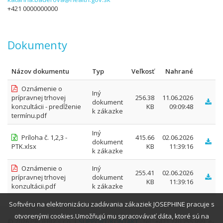
+421 0000000000
Dokumenty
Názov dokumentu
Typ
Veľkosť
Nahrané
Oznámenie o
Iný
prípravnej trhovej
256.38
11.06.2026
dokument
konzultácii - predĺženie
KB
09:09:48
k zákazke
termínu.pdf
Iný
Príloha č. 1,2,3 -
415.66
02.06.2026
dokument
PTK.xlsx
KB
11:39:16
k zákazke
Oznámenie o
Iný
255.41
02.06.2026
prípravnej trhovej
dokument
KB
11:39:16
konzultácii.pdf
k zákazke
Softvéru na elektronizáciu zadávania zákaziek JOSEPHINE pracuje s
otvorenými cookies.Umožňujú mu spracovávať dáta, ktoré sú na
© 2026 PROEBIZ s.r.o. |
SUPPORT
/
KONTAKT
- tel.: +421 220 255 999, e-