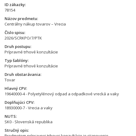
ID zákazky
78154
Názov predmetu
Centrálny nákup tovarov – Vrecia
Číslo spisu
2026/SCRKPO/7/PTK
Druh postupu
Prípravné trhové konzultácie
Typ šablóny
Prípravné trhové konzultácie
Druh obstarávania
Tovar
Hlavný CPV
19640000-4 - Polyetylénový odpad a odpadkové vrecká a vaky
Doplňujúci CPV
18930000-7 - Vrecia a vaky
NUTS
SK0 - Slovenská republika
Stručný opis
Predmetom prípravnej trhovej konzultácie je stanovenie