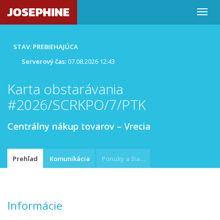
JOSEPHINE
STAV: PREBIEHAJÚCA
Serverový čas:
07.08.2026 12:43
Karta obstarávania
#2026/SCRKPO/7/PTK
Centrálny nákup tovarov – Vrecia
Prehľad
Komunikácia
Ponuky a žiadosti
Informácie