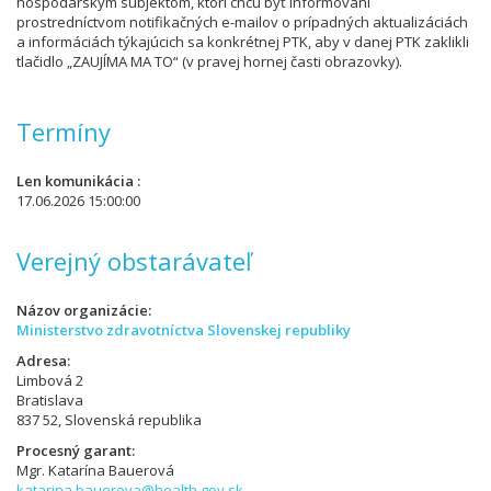
hospodárskym subjektom, ktorí chcú byť informovaní
prostredníctvom notifikačných e-mailov o prípadných aktualizáciách
a informáciách týkajúcich sa konkrétnej PTK, aby v danej PTK zaklikli
tlačidlo „ZAUJÍMA MA TO“ (v pravej hornej časti obrazovky).
Termíny
Len komunikácia
17.06.2026 15:00:00
Verejný obstarávateľ
Názov organizácie
Ministerstvo zdravotníctva Slovenskej republiky
Adresa
Limbová 2
Bratislava
837 52, Slovenská republika
Procesný garant
Mgr. Katarína Bauerová
katarina.bauerova@health.gov.sk