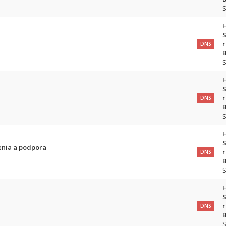
S
r
DNS
B
S
r
DNS
B
S
enia a podpora
r
DNS
B
S
r
DNS
B