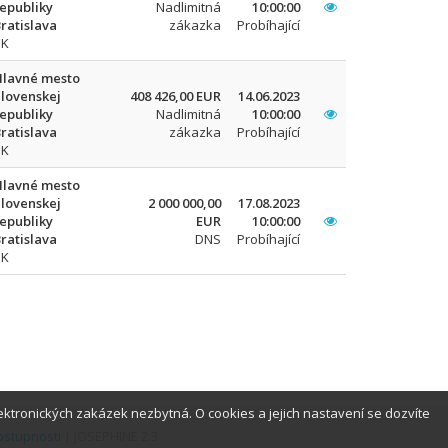
epubliky
Nadlimitná
10:00:00
ratislava
zákazka
Probíhající
SK
Hlavné mesto
lovenskej
408 426,00 EUR
14.06.2023
epubliky
Nadlimitná
10:00:00
ratislava
zákazka
Probíhající
SK
Hlavné mesto
lovenskej
2 000 000,00
17.08.2023
epubliky
EUR
10:00:00
ratislava
DNS
Probíhající
SK
ktronických zakázek nezbytná. O cookies a jejich nastavení se dozvíte
ostupnosti
| JOSEPHINE 2.3