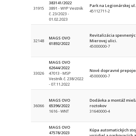
383141/2022
Park na Legionárskej ul
31915
3891 - WYP Vestník
45112711-2
č. 23/2023 -
01.02.2023
Revitalizácia spevnený
MAGS OVO
32148
Mierovej ulici.
61892/2022
45000000-7
MAGS OVO
62644/2022
Nové dopravné prepojeni
33026
47013 - MSP
45000000-7
Vestník č. 238/2022
- 07.11.2022
MAGS OVO
Dodávka a montáž mieša
36066
65396/2022
roztokov
1616 - WNT
31640000-4
MAGS OVO
Kúpa automatických sto
47578/2023
vozidiel a parkovacích