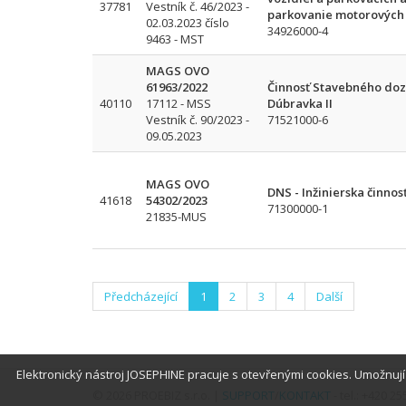
37781
Vestník č. 46/2023 -
parkovanie motorových 
02.03.2023 číslo
34926000-4
9463 - MST
MAGS OVO
61963/2022
Činnosť Stavebného dozo
40110
17112 - MSS
Dúbravka II
Vestník č. 90/2023 -
71521000-6
09.05.2023
MAGS OVO
DNS - Inžinierska činnos
41618
54302/2023
71300000-1
21835-MUS
Předcházející
1
2
3
4
Další
Elektronický nástroj JOSEPHINE pracuje s otevřenými cookies. Umožnuj
© 2026 PROEBIZ s.r.o. |
SUPPORT
/
KONTAKT
- tel.: +420 