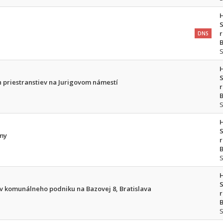
S
r
DNS
B
S
 priestranstiev na Jurigovom námestí
r
B
S
amy
r
B
S
v komunálneho podniku na Bazovej 8, Bratislava
r
B