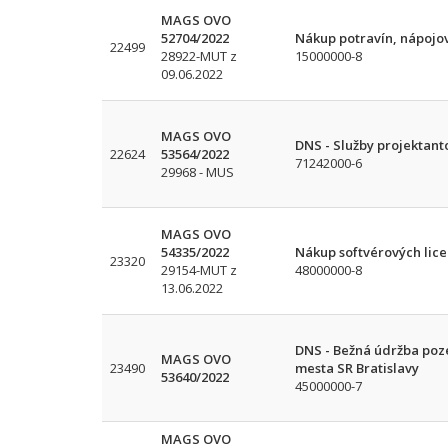
MAGS OVO
52704/2022
Nákup potravín, nápojo
22499
28922-MUT z
15000000-8
09.06.2022
MAGS OVO
DNS - Služby projektanto
22624
53564/2022
71242000-6
29968 - MUS
MAGS OVO
54335/2022
Nákup softvérových lice
23320
29154-MUT z
48000000-8
13.06.2022
DNS - Bežná údržba poz
MAGS OVO
23490
mesta SR Bratislavy
53640/2022
45000000-7
MAGS OVO