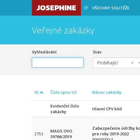
JOSEPHINE
VŠECHNY SOUTĚŽE
Veřejné zakázky
Vyhledávání
Stav
Probíhající
×
ID
Číslo spisu VZ
Název zakázky
Evidenční číslo
Hlavní CPV kód
zakázky
Zabezpečenie údržby kom
MAGS OVO
2753
pre roky 2019-2022
39766/2019
90600000-3