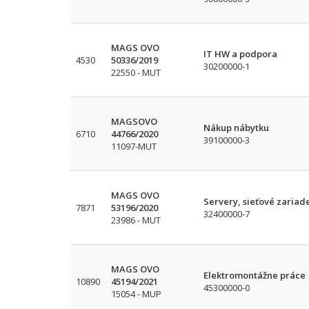
MAGS OVO
IT HW a podpora
4530
50336/2019
30200000-1
22550 - MUT
MAGSOVO
Nákup nábytku
6710
44766/2020
39100000-3
11097-MUT
MAGS OVO
Servery, sieťové zariad
7871
53196/2020
32400000-7
23986 - MUT
MAGS OVO
Elektromontážne práce
10890
45194/2021
45300000-0
15054 - MUP