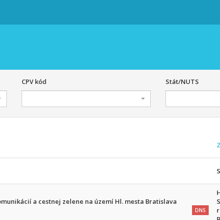
CPV kód
Stát/NUTS
unikácií a cestnej zelene na území Hl. mesta Bratislava
S
r
DNS
B