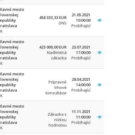
Hlavné mesto
lovenskej
21.05.2021
458 333,33 EUR
epubliky
10:00:00
DNS
ratislava
Probíhající
SK
Hlavné mesto
lovenskej
423 000,00 EUR
23.07.2021
epubliky
Nadlimitná
17:00:00
ratislava
zákazka
Probíhající
SK
Hlavné mesto
lovenskej
28.04.2021
Prípravné
epubliky
14:00:00
trhové
ratislava
Probíhající
konzultácie
SK
Hlavné mesto
lovenskej
11.11.2021
Zákazka s
epubliky
11:00:00
nízkou
ratislava
Probíhající
hodnotou
SK