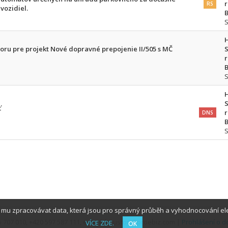
r
RS
vozidiel.
B
ru pre projekt Nové dopravné prepojenie II/505 s MČ
S
r
B
S
ť
r
DNS
B
í mu zpracovávat data, která jsou pro správný průběh a vyhodnocování ele
255 707 010, +420 597 587 111, e-mail: houston@proebiz.com |
Prohlášení o d
VÍCE ZDE.
OK