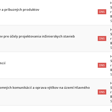
S
v a príbuzných produktov
r
DNS
B
S
v pre účely projektovania inžinierskych stavieb
r
DNS
B
S
ncií
r
DNS
B
emných komunikácií a oprava výtlkov na území Hlavného
S
r
DNS
B