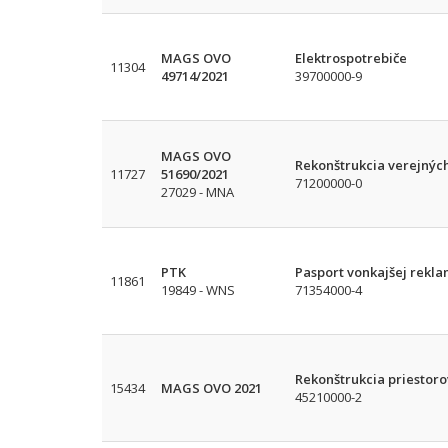
MAGS OVO
Elektrospotrebiče
11304
49714/2021
39700000-9
MAGS OVO
Rekonštrukcia verejných
11727
51690/2021
71200000-0
27029 - MNA
PTK
Pasport vonkajšej rekl
11861
19849 - WNS
71354000-4
Rekonštrukcia priestoro
15434
MAGS OVO 2021
45210000-2