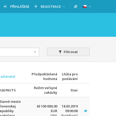
PŘIHLÁŠENÍ
REGISTRACE
Filtrovat
Předpokládaná
Lhůta pro
Zadavatel
hodnota
podávání
Režim veřejné
Stát/NUTS
Stav
zakázky
Hlavné mesto
lovenskej
43 100 000,00
18.03.2019
epubliky
EUR
09:00:00
ratislava
DNS
Probíhající