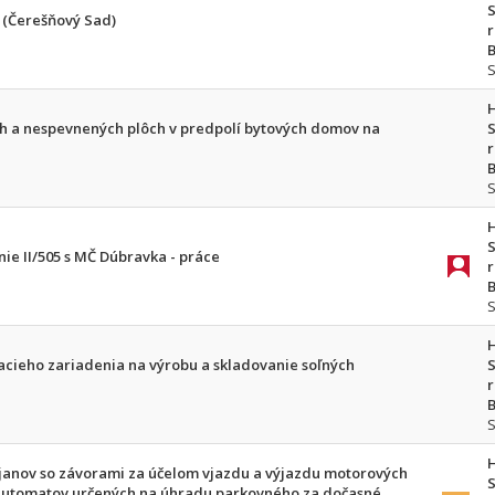
S
. (Čerešňový Sad)
r
B
ch a nespevnených plôch v predpolí bytových domov na
S
r
B
S
e II/505 s MČ Dúbravka - práce
r
B
cieho zariadenia na výrobu a skladovanie soľných
S
r
B
janov so závorami za účelom vjazdu a výjazdu motorových
S
 automatov určených na úhradu parkovného za dočasné