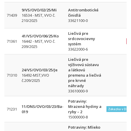
9/VS/OVO/02/25/Mi
Antitrombotické
71439
16534 - MST, VVO č.
činidlá
210/2025
33621100-0
Liečivá pre
41/VS/OVO/06/25/Ko
srdcovocievny
71361
16442 - MST, VVO č.
systém
209/2025
33622000-6
Liečivá pre
výživovú sústavu
24/VS/OVO/03/25/Je
a látkovú
71310
16492-MST,VVO
premenu a liečivá
č.209/2025
pre krvné
náhrady
33610000-9
Potraviny:
11/DNS/OVO/03/23/Ba-
Mrazená hydiny a
71231
Zákazka v DNS
019
ryby – 2
15000000-8
Potraviny: Mlieko