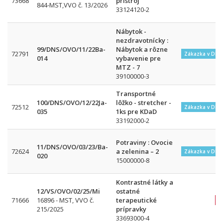
73668
prístroj
844-MST,VVO č. 13/2026
33124120-2
Nábytok -
nezdravotnícky :
99/DNS/OVO/11/22Ba-
Nábytok a rôzne
72791
Zákazka v DNS
014
vybavenie pre
MTZ - 7
39100000-3
Transportné
100/DNS/OVO/12/22Ja-
lôžko - stretcher -
72512
Zákazka v DNS
035
1ks pre KDaD
33192000-2
Potraviny : Ovocie
11/DNS/OVO/03/23/Ba-
72624
a zelenina – 2
Zákazka v DNS
020
15000000-8
Kontrastné látky a
12/VS/OVO/02/25/Mi
ostatné
71666
16896 - MST, VVO č.
terapeutické
215/2025
prípravky
33693000-4