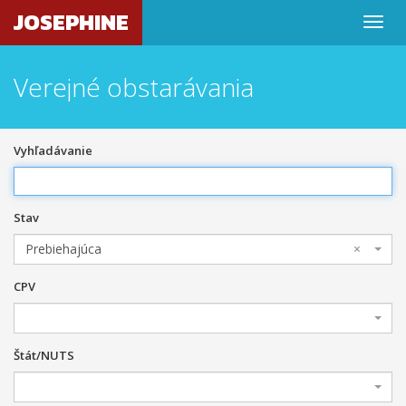
JOSEPHINE
Verejné obstarávania
Vyhľadávanie
Stav
Prebiehajúca
×
CPV
Štát/NUTS