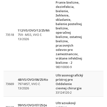
Pranie bielizne,
dezinfekcia,
bielenie,
žehlenie,
skladanie,
balenie posteľnej
bielizne,
112/VS/OVO/12/25/Mi
operačnej
73518
759 - MSS, VVO č.
bielizne, ostatnej
13/2026
bielizne,
pracovných
odevov pre
zamestnancov,
vrátane infekčnej
bielizne - 2
98310000-9
Ultrasonografický
48/VS/OVO/06/25/Ko
prístroj pre
73669
797-MST, VVO č.
Oddelenie
13/2026
cievnej chirurgie
33124120-2
Ultrazvukový
99/VS/OVO/07/25/Je