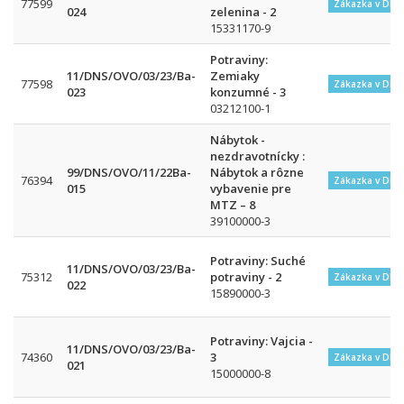
77599
Zákazka v DNS
024
zelenina - 2
15331170-9
Potraviny:
11/DNS/OVO/03/23/Ba-
Zemiaky
77598
Zákazka v DNS
023
konzumné - 3
03212100-1
Nábytok -
nezdravotnícky :
99/DNS/OVO/11/22Ba-
Nábytok a rôzne
76394
Zákazka v DNS
015
vybavenie pre
MTZ – 8
39100000-3
Potraviny: Suché
11/DNS/OVO/03/23/Ba-
75312
potraviny - 2
Zákazka v DNS
022
15890000-3
Potraviny: Vajcia -
11/DNS/OVO/03/23/Ba-
74360
3
Zákazka v DNS
021
15000000-8