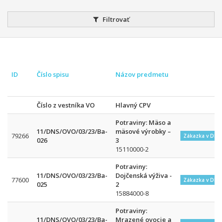
Filtrovať
ID
Číslo spisu
Názov predmetu
Číslo z vestníka VO
Hlavný CPV
Potraviny: Mäso a
11/DNS/OVO/03/23/Ba-
mäsové výrobky –
79266
Zákazka v DNS
026
3
15110000-2
Potraviny:
11/DNS/OVO/03/23/Ba-
Dojčenská výživa -
77600
Zákazka v DNS
025
2
15884000-8
Potraviny:
11/DNS/OVO/03/23/Ba-
Mrazené ovocie a