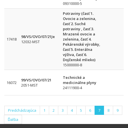
09310000-5
Potraviny (časť 1.
Ovocie a zelenina,
časť 2. Suché
potraviny , časť 3.
Mrazené ovocie a
98/VS/OVO/07/21Je
17418
zelenina, časť 4.
12032-MST
Pekárenské výrobky,
časť 5. Enterálna
výživa, časť 6.
Dojčenské mlieko)
15000000-8
Technické a
99/VS/OVO/07/21
16072
medicinálne plyny
2051-MST
24111900-4
Predchádzajúca
1
2
3
4
5
6
7
8
9
Ďalšia