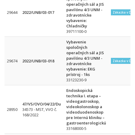
operačných sál a JIS
pavilónu 4/3 UNM -
29644
2022/UNB/03-017
Zákazka v DN
zdravotnícke
vybavenie:
Chladničky
39711100-0
Vybavenie
spoločných
operačných sál a JIS
pavilónu 4/3 UNM -
29674
2022/UNB/03-018
Zákazka v DN
zdravotnícke
vybavenie: EKG
prístroj - 1ks
33123230-9
Endoskopická
technika I. etapa –
videogastroskop,
47/VS/OVO/04/22/Du
videokolonoskop a
28950
34573 - MST, VVO č.
videoduodenoskop
168/2022
pre Internú kliniku –
gastroenterologickú
33168000-5