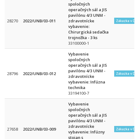
spoločných
operačných sál a JIS
pavilónu 4/3 UNM -
28270
2022/UNB/03-011
zdravotnícke
Zákazka v DN
vybavenie:
Chirurgická sedačka
trojnožka - 3 ks
33100000-1
Vybavenie
spoločných
operačných sál a JIS
pavilónu 4/3 UNM -
28796
2022/UNB/03-012
Zákazka v DN
zdravotnícke
vybavenie: Infúzna
technika
33194100-7
Vybavenie
spoločných
operačných sál a JIS
pavilónu 4/3 UNM -
zdravotnícke
27658
2022/UNB/03-009
Zákazka v DN
vybavenie: Infúzny
stojan s