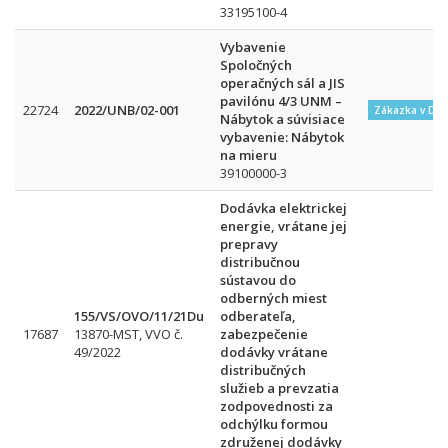
33195100-4
Vybavenie
Spoločných
operačných sál a JIS
pavilónu 4/3 UNM –
22724
2022/UNB/02-001
Zákazka v DN
Nábytok a súvisiace
vybavenie: Nábytok
na mieru
39100000-3
Dodávka elektrickej
energie, vrátane jej
prepravy
distribučnou
sústavou do
odberných miest
155/VS/OVO/11/21Du
odberateľa,
17687
13870-MST, VVO č.
zabezpečenie
49/2022
dodávky vrátane
distribučných
služieb a prevzatia
zodpovednosti za
odchýlku formou
združenej dodávky