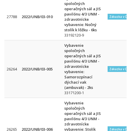
spoločných
operačných sál a JIS
pavilónu 4/3 UNM -
27788
2022/UNB/03-010
Zákazka v DN
zdravotnícke
vybavenie: Nočný
stolík k lôžku - 6ks
33192120-9
Vybavenie
spoločných
operačných sál a JIS
pavilónu 4/3 UNM -
zdravotnícke
26264
2022/UNB/03-005
Zákazka v DN
vybavenie:
Samorozpínací
dýchací vak
(ambuvak) - 2ks
33171200-1
Vybavenie
spoločných
operačných sál a JIS
pavilónu 4/3 UNM -
zdravotnícke
26265
2022/UNB/03-006
vybavenie: Stolík
Zákazka v DN