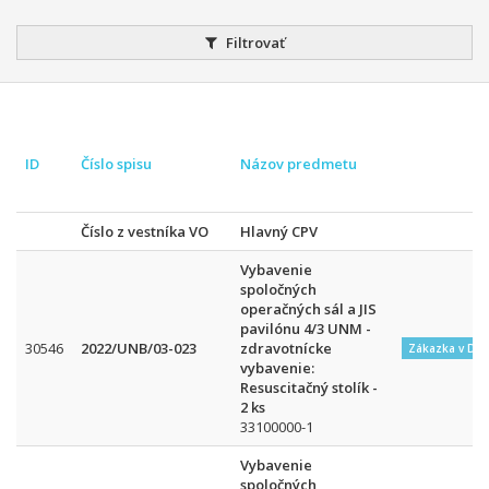
Filtrovať
ID
Číslo spisu
Názov predmetu
Číslo z vestníka VO
Hlavný CPV
Vybavenie
spoločných
operačných sál a JIS
pavilónu 4/3 UNM -
30546
2022/UNB/03-023
zdravotnícke
Zákazka v DN
vybavenie:
Resuscitačný stolík -
2 ks
33100000-1
Vybavenie
spoločných