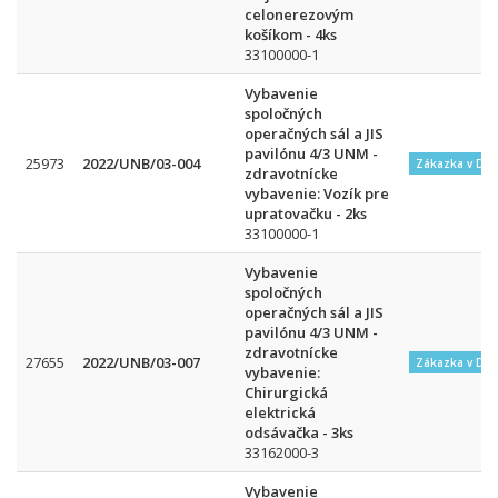
celonerezovým
košíkom - 4ks
33100000-1
Vybavenie
spoločných
operačných sál a JIS
pavilónu 4/3 UNM -
25973
2022/UNB/03-004
Zákazka v DN
zdravotnícke
vybavenie: Vozík pre
upratovačku - 2ks
33100000-1
Vybavenie
spoločných
operačných sál a JIS
pavilónu 4/3 UNM -
zdravotnícke
27655
2022/UNB/03-007
Zákazka v DN
vybavenie:
Chirurgická
elektrická
odsávačka - 3ks
33162000-3
Vybavenie