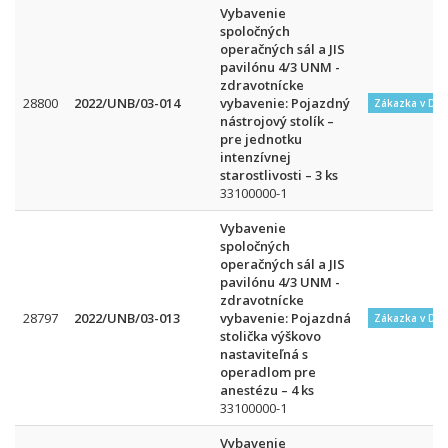
Vybavenie
spoločných
operačných sál a JIS
pavilónu 4/3 UNM -
zdravotnícke
28800
2022/UNB/03-014
vybavenie: Pojazdný
Zákazka v DN
nástrojový stolík –
pre jednotku
intenzívnej
starostlivosti – 3 ks
33100000-1
Vybavenie
spoločných
operačných sál a JIS
pavilónu 4/3 UNM -
zdravotnícke
28797
2022/UNB/03-013
vybavenie: Pojazdná
Zákazka v DN
stolička výškovo
nastaviteľná s
operadlom pre
anestézu – 4 ks
33100000-1
Vybavenie