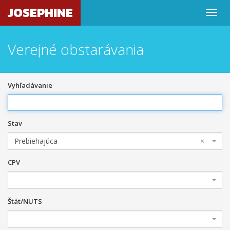
JOSEPHINE
Verejné obstarávania
Vyhľadávanie
Stav
Prebiehajúca
×
CPV
Štát/NUTS