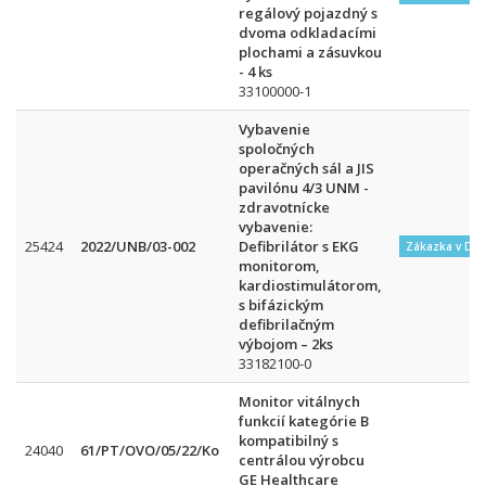
regálový pojazdný s
dvoma odkladacími
plochami a zásuvkou
- 4 ks
33100000-1
Vybavenie
spoločných
operačných sál a JIS
pavilónu 4/3 UNM -
zdravotnícke
vybavenie:
25424
2022/UNB/03-002
Defibrilátor s EKG
Zákazka v DN
monitorom,
kardiostimulátorom,
s bifázickým
defibrilačným
výbojom – 2ks
33182100-0
Monitor vitálnych
funkcií kategórie B
kompatibilný s
24040
61/PT/OVO/05/22/Ko
centrálou výrobcu
GE Healthcare