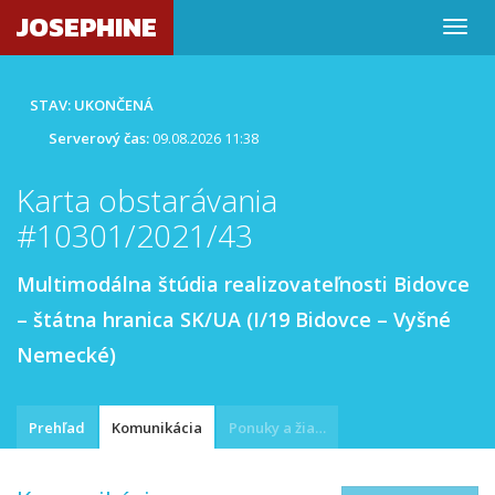
JOSEPHINE
STAV: UKONČENÁ
Serverový čas:
09.08.2026 11:38
Karta obstarávania
#10301/2021/43
Multimodálna štúdia realizovateľnosti Bidovce
– štátna hranica SK/UA (I/19 Bidovce – Vyšné
Nemecké)
Prehľad
Komunikácia
Ponuky a žiadosti