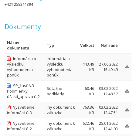
+421 258311394
Dokumenty
Názov
Typ
Veľkosť
Nahrané
dokumentu
Informácia o
Informácia o
výsledku
výsledku
443.49
27.06.2022
vyhodnotenia
vyhodnotenia
KB
15:49:49
ponúk
ponúk
SP_časť A.3
Súťažné
60.46
03.02.2022
Podmienky
podklady
KB
12:48:57
účasti_úprava č. 2
Vysvetlenie
Iný dokument k
763.36
03.02.2022
informácií č. 3
zákazke
KB
12:47:51
Vysvetlenie
Iný dokument k
622.46
25.01.2022
informácií č. 2
zákazke
KB
12:41:03