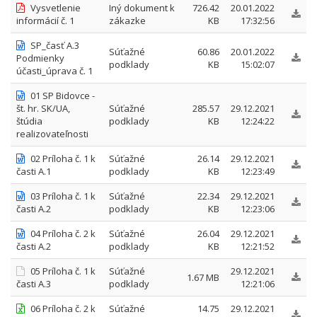
Vysvetlenie
Iný dokument k
726.42
20.01.2022
informácií č. 1
zákazke
KB
17:32:56
SP_časť A.3
Súťažné
60.86
20.01.2022
Podmienky
podklady
KB
15:02:07
účasti_úprava č. 1
01 SP Bidovce -
št. hr. SK/UA,
Súťažné
285.57
29.12.2021
štúdia
podklady
KB
12:24:22
realizovateľnosti
02 Príloha č. 1 k
Súťažné
26.14
29.12.2021
časti A.1
podklady
KB
12:23:49
03 Príloha č. 1 k
Súťažné
22.34
29.12.2021
časti A.2
podklady
KB
12:23:06
04 Príloha č. 2 k
Súťažné
26.04
29.12.2021
časti A.2
podklady
KB
12:21:52
05 Príloha č. 1 k
Súťažné
29.12.2021
1.67 MB
časti A.3
podklady
12:21:06
06 Príloha č. 2 k
Súťažné
14.75
29.12.2021