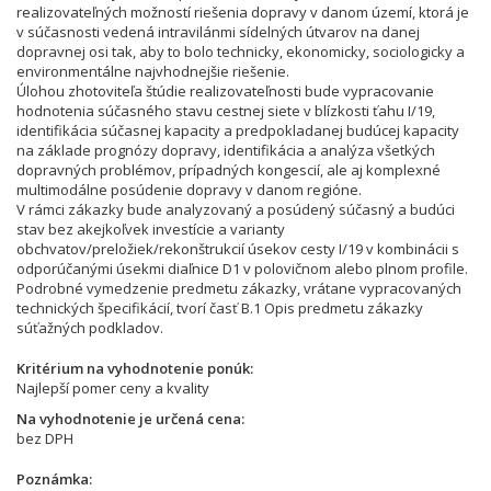
realizovateľných možností riešenia dopravy v danom území, ktorá je
v súčasnosti vedená intravilánmi sídelných útvarov na danej
dopravnej osi tak, aby to bolo technicky, ekonomicky, sociologicky a
environmentálne najvhodnejšie riešenie.
Úlohou zhotoviteľa štúdie realizovateľnosti bude vypracovanie
hodnotenia súčasného stavu cestnej siete v blízkosti ťahu I/19,
identifikácia súčasnej kapacity a predpokladanej budúcej kapacity
na základe prognózy dopravy, identifikácia a analýza všetkých
dopravných problémov, prípadných kongescií, ale aj komplexné
multimodálne posúdenie dopravy v danom regióne.
V rámci zákazky bude analyzovaný a posúdený súčasný a budúci
stav bez akejkoľvek investície a varianty
obchvatov/preložiek/rekonštrukcií úsekov cesty I/19 v kombinácii s
odporúčanými úsekmi diaľnice D1 v polovičnom alebo plnom profile.
Podrobné vymedzenie predmetu zákazky, vrátane vypracovaných
technických špecifikácií, tvorí časť B.1 Opis predmetu zákazky
súťažných podkladov.
Kritérium na vyhodnotenie ponúk
Najlepší pomer ceny a kvality
Na vyhodnotenie je určená cena
bez DPH
Poznámka