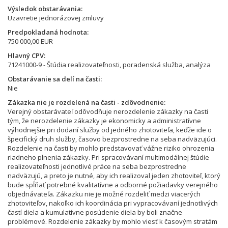
Výsledok obstarávania
Uzavretie jednorázovej zmluvy
Predpokladaná hodnota
750 000,00 EUR
Hlavný CPV
71241000-9 - Štúdia realizovateľnosti, poradenská služba, analýza
Obstarávanie sa delí na časti
Nie
Zákazka nie je rozdelená na časti - zdôvodnenie
Verejný obstarávateľ odôvodňuje nerozdelenie zákazky na časti
tým, že nerozdelenie zákazky je ekonomicky a administratívne
výhodnejšie pri dodaní služby od jedného zhotoviteľa, keďže ide o
špecifický druh služby, časovo bezprostredne na seba nadväzujúci.
Rozdelenie na časti by mohlo predstavovať vážne riziko ohrozenia
riadneho plnenia zákazky. Pri spracovávaní multimodálnej štúdie
realizovateľnosti jednotlivé práce na seba bezprostredne
nadväzujú, a preto je nutné, aby ich realizoval jeden zhotoviteľ, ktorý
bude spĺňať potrebné kvalitatívne a odborné požiadavky verejného
objednávateľa. Zákazku nie je možné rozdeliť medzi viacerých
zhotoviteľov, nakoľko ich koordinácia pri vypracovávaní jednotlivých
častí diela a kumulatívne posúdenie diela by boli značne
problémové. Rozdelenie zákazky by mohlo viesť k časovým stratám