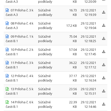
časti A.3
podklady
KB
12:20:09
07 Príloha č. 3 k
Súťažné
16.73
29.12.2021
časti A.3
podklady
KB
12:19:39
08 Príloha č. 4 k
Súťažné
29.12.2021
17.2 KB
časti A.3
podklady
12:19:04
09 Príloha č. 1 k
Súťažné
75.04
29.12.2021
časti B.1
podklady
KB
12:18:25
10 Príloha č. 2 k
Súťažné
57.04
29.12.2021
časti B.1
podklady
KB
12:17:45
11 Príloha č. 3 k
Súťažné
36.22
29.12.2021
časti B.1
podklady
KB
12:17:12
12 Príloha č. 4 k
Súťažné
37.17
29.12.2021
časti B.1
podklady
KB
12:16:34
13 Príloha č. 5 k
Súťažné
23.56
29.12.2021
časti B.1
podklady
KB
12:15:31
14 Príloha č. 6 k
Súťažné
22.39
29.12.2021
časti B.1
podklady
KB
12:14:46