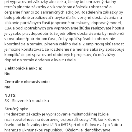
pri vypracovaní zákazky ako celku, čím by bol ohrozený riadny
termín plnenia zákazky a v konečnom dôsledku ohrozené aj
čerpanie financií zo zahraničných zdrojov. Rozdelením zákazky by
bolo potrebné zrealizovať navyše ďalšie verejné obstarávania na
získanie parciálnych častí (dopravné prieskumy, dopravný model,
CBA a pod.) potrebných pre vypracovanie štúdie realizovateľnosti a
je vysoko pravdepodobné, že jednotlivé obstarávania by neskončili
v rovnakom/potrebnom čase, čo by opäť spôsobilo ohrozenie
koordinácie a termínu plnenia celého diela. Z empirickej skúsenosti
je možné konštatovať, že rozdelenie na menšie zákazky spôsobuje
komplikácie pri spracovaní obdobných projektov, čo má vážny
dopad na termín dodania a kvalitu diela.
Elektronická aukcia
Nie
Centrálne obstarávanie
Nie
NUTS
SK - Slovenská republika
Stručný opis
Predmetom zákazky je vypracovanie multimodálnej štúdie
realizovateľnosti na dopravnej osi pozdĺž cesty I/19, konkrétne v
úseku od križovatky ciest I/19 a II/576 pri obci Bidovce až po štátnu
hranicu s Ukrajinskou republikou. Účelom je identifikovanie