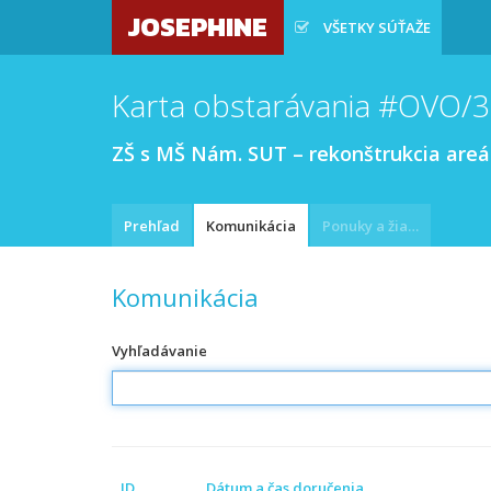
JOSEPHINE
VŠETKY SÚŤAŽE
Karta obstarávania #OVO/
ZŠ s MŠ Nám. SUT – rekonštrukcia areá
Prehľad
Komunikácia
Ponuky a žiadosti
Komunikácia
Vyhľadávanie
ID
Dátum a čas doručenia