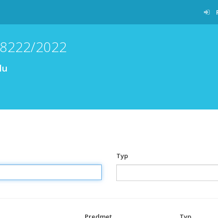
38222/2022
lu
Typ
Predmet
Typ