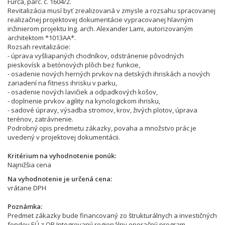
Furča, parc. č. 1604/2.
Revitalizácia musí byť zrealizovaná v zmysle a rozsahu spracovanej
realizačnej projektovej dokumentácie vypracovanej hlavným
inžinierom projektu Ing. arch. Alexander Lami, autorizovaným
architektom *1013AA*.
Rozsah revitalizácie:
- úprava vyšliapaných chodníkov, odstránenie pôvodných
pieskovísk a betónových plôch bez funkcie,
- osadenie nových herných prvkov na detských ihriskách a nových
zariadení na fitness ihrisku v parku,
- osadenie nových lavičiek a odpadkových košov,
- doplnenie prvkov agility na kynologickom ihrisku,
- sadové úpravy, výsadba stromov, krov, živých plotov, úprava
terénov, zatrávnenie.
Podrobný opis predmetu zákazky, povaha a množstvo prác je
uvedený v projektovej dokumentácii.
Kritérium na vyhodnotenie ponúk
Najnižšia cena
Na vyhodnotenie je určená cena
vrátane DPH
Poznámka
Predmet zákazky bude financovaný zo štrukturálnych a investičných
fondov EÚ z OP Integrovaný regionálny operačný program.