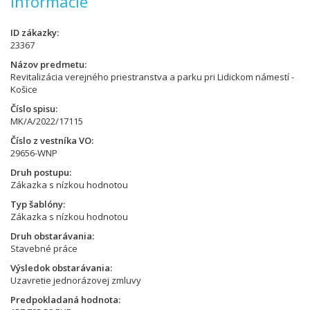
Informácie
ID zákazky
23367
Názov predmetu
Revitalizácia verejného priestranstva a parku pri Lidickom námestí -
Košice
Číslo spisu
MK/A/2022/17115
Číslo z vestníka VO
29656-WNP
Druh postupu
Zákazka s nízkou hodnotou
Typ šablóny
Zákazka s nízkou hodnotou
Druh obstarávania
Stavebné práce
Výsledok obstarávania
Uzavretie jednorázovej zmluvy
Predpokladaná hodnota