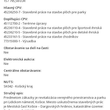
157 795,58 EUR
Hlavný CPV
45236250-7 - Stavebné práce na stavbe plôch pre parky
Doplňujúci CPV
45112700-2 - Terénne úpravy
45236110-4 - Stavebné práce na stavbe plôch pre športové ihriská
45236210-5 - Stavebné práce na stavbe plôch pre detské ihriská
45233161-5 - Stavebné práce na stavbe chodníkov
77315000-1 - Výsadba
Obstarávanie sa delí na časti
Nie
Elektronická aukcia
Nie
Centrálne obstarávanie
Nie
NUTS
SK042 - Košický kraj
Stručný opis
Predmetom zákazky je revitalizácia verejného priestranstva a parku
pri Lidickom námestí, Košice. Miesto uskutočnenia stavebných prác
je Mestská časť Košice – Dargovských hrdinov, katastrálne územie: