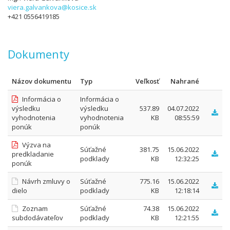
viera.galvankova@kosice.sk
+421 0556419185
Dokumenty
Názov dokumentu
Typ
Veľkosť
Nahrané
Informácia o
Informácia o
výsledku
výsledku
537.89
04.07.2022
vyhodnotenia
vyhodnotenia
KB
08:55:59
ponúk
ponúk
Výzva na
Súťažné
381.75
15.06.2022
predkladanie
podklady
KB
12:32:25
ponúk
Návrh zmluvy o
Súťažné
775.16
15.06.2022
dielo
podklady
KB
12:18:14
Zoznam
Súťažné
74.38
15.06.2022
subdodávateľov
podklady
KB
12:21:55