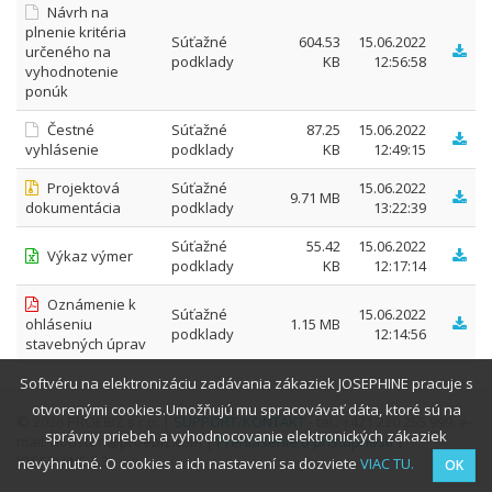
Návrh na
plnenie kritéria
Súťažné
604.53
15.06.2022
určeného na
podklady
KB
12:56:58
vyhodnotenie
ponúk
Čestné
Súťažné
87.25
15.06.2022
vyhlásenie
podklady
KB
12:49:15
Projektová
Súťažné
15.06.2022
9.71 MB
dokumentácia
podklady
13:22:39
Súťažné
55.42
15.06.2022
Výkaz výmer
podklady
KB
12:17:14
Oznámenie k
Súťažné
15.06.2022
ohláseniu
1.15 MB
podklady
12:14:56
stavebných úprav
Softvéru na elektronizáciu zadávania zákaziek JOSEPHINE pracuje s
otvorenými cookies.Umožňujú mu spracovávať dáta, ktoré sú na
© 2026 PROEBIZ s.r.o. |
SUPPORT
/
KONTAKT
- tel.: +421 220 255 999, e-
správny priebeh a vyhodnocovanie elektronických zákaziek
mail: houston@proebiz.com |
Prehlásenie o prístupnosti
|
JOSEPHINE 2.3
nevyhnutné. O cookies a ich nastavení sa dozviete
VIAC TU.
OK