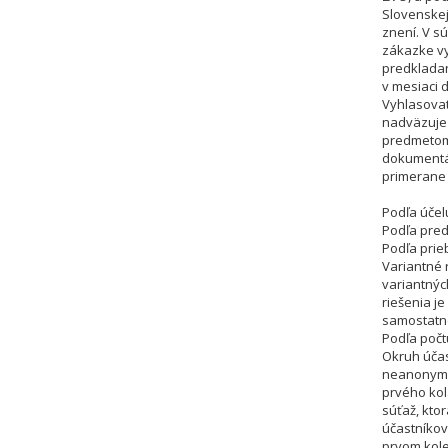
Slovenskej
znení. V s
zákazke vy
predkladan
v mesiaci 
Vyhlasova
nadväzuje 
predmetom 
dokumentác
primerane 
Podľa účel
Podľa pred
Podľa prie
Variantné 
variantnýc
riešenia je
samostatn
Podľa počt
Okruh účas
neanonymn
prvého kol
súťaž, kto
účastníkov
prvom kole