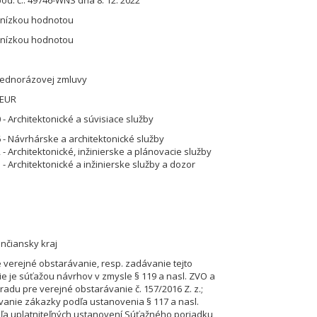
od. č.: 49746-WNS dňa 8. 12. 2022
 nízkou hodnotou
 nízkou hodnotou
jednorázovej zmluvy
 EUR
 - Architektonické a súvisiace služby
 - Návrhárske a architektonické služby
- Architektonické, inžinierske a plánovacie služby
- Architektonické a inžinierske služby a dozor
enčiansky kraj
verejné obstarávanie, resp. zadávanie tejto
ie je súťažou návrhov v zmysle § 119 a nasl. ZVO a
radu pre verejné obstarávanie č. 157/2016 Z. z.;
vanie zákazky podľa ustanovenia § 117 a nasl.
ľa uplatniteľných ustanovení Súťažného poriadku