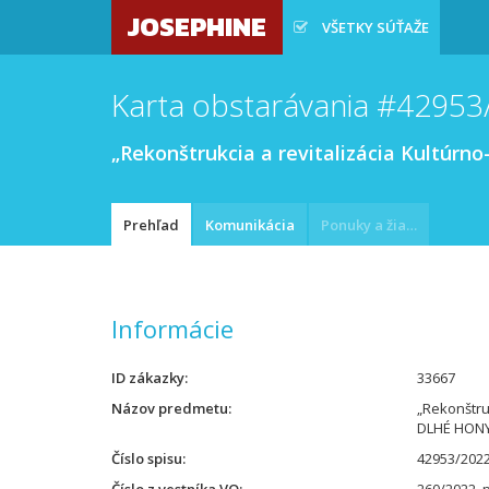
JOSEPHINE
VŠETKY SÚŤAŽE
Karta obstarávania #42953
„Rekonštrukcia a revitalizácia Kultú
Prehľad
Komunikácia
Ponuky a žiadosti
Informácie
ID zákazky
33667
Názov predmetu
„Rekonštru
DLHÉ HON
Číslo spisu
42953/202