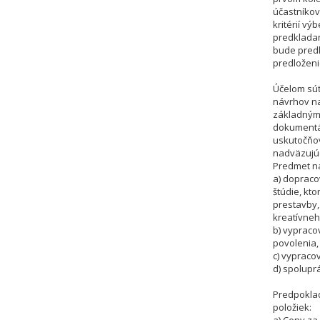
účastníkov
kritérií v
predkladan
bude predl
predloženie
Účelom súť
návrhov na
základným
dokumentác
uskutočňov
nadväzujú
Predmet na
a) dopraco
štúdie, kt
prestavby,
kreatívneh
b) vyprac
povolenia,
c) vypraco
d) spolupr
Predpokla
položiek: