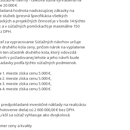
 Súťažné návrhy - celková suma vyhradená na
je 20 000 €.
kladaná hodnota nadväzujúcej zákazky na
e služieb (presná špecifikácia všetkých
ických a projekčných činností je v bode 14 týchto
 a v súťažných pomôckach) je maximálne 150
ez DPH.
eľ za vypracovanie Súťažných návrhov určuje
 druhého kola ceny, pričom nárok na vyplatenie
n ten účastník druhého kola, ktorý odovzdá
vrh v požadovanej lehote a jeho návrh bude
iadavky podľa týchto súťažných podmienok.
 1. mieste získa cenu 5.000 €,
 2. mieste získa cenu 5.000 €,
 3. mieste získa cenu 5.000 €,
 4. mieste získa cenu 5.000 €.
predpokladané investičné náklady na realizáciu
hotovenie diela) sú 2 600 000,00 € bez DPH.
u kôl sa súťaž vyhlasuje ako dvojkolová.
omer ceny a kvality