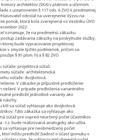
 komory architektov (SKA) v platnom a účinnom
úlade s ustanovením § 117 ods. 6 ZVO k predmetnej
hlasovateľ odoslal na uverejnenie Výzvu na
ie ponúk, ktorá bola zverejnená vo Vestníku ÚVO
december 2022.
teľ oznamuje, že na predmetnú zákazku
postup zadávania zákazky na poskytnutie služby,
ktorej bude vypracovanie projektovej
ie v zmysle týchto podmienok, pričom sa
použije § 81 písm. h) a § 82 ZVO
u súťaže: projektová súťaž.
metu súťaže: architektonická.
behu súťaže: dvojkolová.
riešenie: V zákazke je prípustné predloženie
h riešení. V prípade predloženia variantného
 nutné predložiť jednotlivé varianty ako
é návrhy.
u kôl sa súťaž vyhlasuje ako dvojkolová.
tníkov: Táto zákazka sa vyhlasuje ako
á súťaž pre vopred neurčený počet účastníkov
a - t.z. bude realizovaná analogicky ako užšia
rá sa vyhlasuje pre neobmedzený počet
, ktorí môžu predložiť žiadosť o účasť (ponuku v
 súťaže) s tým, že vyhlasovateľ obmedzil počet