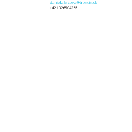
daniela.krcova@trencin.sk
+421 326504265