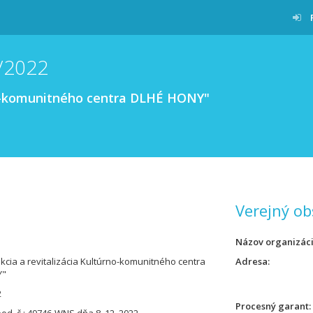
/2022
rno-komunitného centra DLHÉ HONY"
Verejný ob
Názov organizác
kcia a revitalizácia Kultúrno-komunitného centra
Adresa
Y"
2
Procesný garant