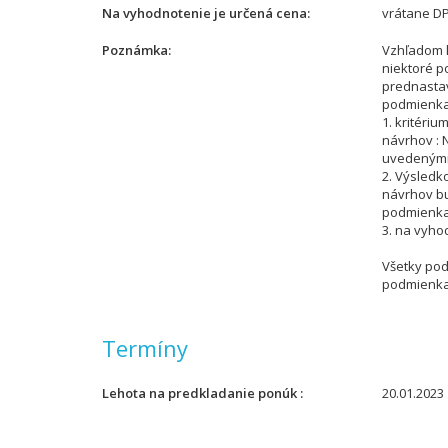
Na vyhodnotenie je určená cena
vrátane D
Poznámka
Vzhľadom 
niektoré po
prednastav
podmienkam
1. kritéri
návrhov : 
uvedenými 
2. Výsledk
návrhov bu
podmienkam
3. na vyho
Všetky pod
podmienka
Termíny
Lehota na predkladanie ponúk
20.01.2023 