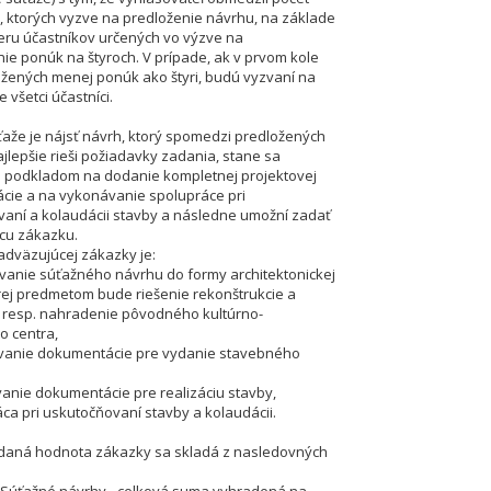
, ktorých vyzve na predloženie návrhu, na základe
ýberu účastníkov určených vo výzve na
ie ponúk na štyroch. V prípade, ak v prvom kole
žených menej ponúk ako štyri, budú vyzvaní na
 všetci účastníci.
aže je nájsť návrh, ktorý spomedzi predložených
jlepšie rieši požiadavky zadania, stane sa
 podkladom na dodanie kompletnej projektovej
ie a na vykonávanie spolupráce pri
aní a kolaudácii stavby a následne umožní zadať
cu zákazku.
dväzujúcej zákazky je:
vanie súťažného návrhu do formy architektonickej
orej predmetom bude riešenie rekonštrukcie a
 resp. nahradenie pôvodného kultúrno-
o centra,
ovanie dokumentácie pre vydanie stavebného
vanie dokumentácie pre realizáciu stavby,
áca pri uskutočňovaní stavby a kolaudácii.
daná hodnota zákazky sa skladá z nasledovných