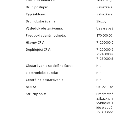
Číslo z vestníka VO
260/2022, p
Druh postupu
Zákazka s
Typ šablóny
Zákazka s
Druh obstarávania
Služby
Výsledok obstarávania
Uzavretie 
Predpokladaná hodnota
170 000,00
Hlavný CPV
71200000-0
Doplňujúci CPV
71220000-6
71240000-2 
71250000-5 
Obstarávanie sa delí na časti
Nie
Elektronická aukcia
Nie
Centrálne obstarávanie
Nie
NUTS
SK022 - Tr
Stručný opis
Predmetné 
zákazky, n
Vyhlášky Ú
ide o zadá
ZVO, a pod