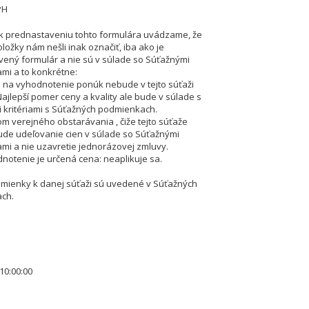
PH
k prednastaveniu tohto formulára uvádzame, že
ložky nám nešli inak označiť, iba ako je
ený formulár a nie sú v súlade so Súťažnými
i a to konkrétne:
um na vyhodnotenie ponúk nebude v tejto súťaži
Najlepší pomer ceny a kvality ale bude v súlade s
kritériami s Súťažných podmienkach.
om verejného obstarávania , čiže tejto súťaže
de udeľovanie cien v súlade so Súťažnými
i a nie uzavretie jednorázovej zmluvy.
dnotenie je určená cena: neaplikuje sa.
mienky k danej súťaži sú uvedené v Súťažných
ch.
10:00:00