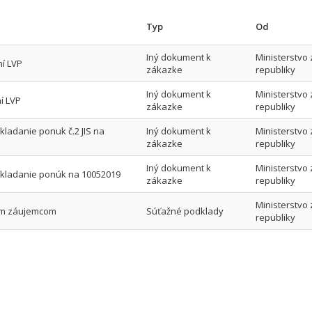
Typ
Od
Iný dokument k
Ministerstvo
í LVP
zákazke
republiky
Iný dokument k
Ministerstvo
í LVP
zákazke
republiky
ladanie ponuk č.2 JIS na
Iný dokument k
Ministerstvo
zákazke
republiky
Iný dokument k
Ministerstvo
kladanie ponúk na 10052019
zákazke
republiky
Ministerstvo
ým záujemcom
Súťažné podklady
republiky