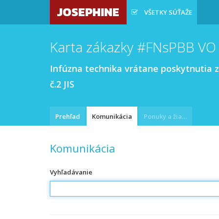
JOSEPHINE
VŠETKY SÚŤAŽE
Karta zákazky #FNsPBB VO
Infúzna technika vrátane poskytnutia 
č.2 JIS
Prehľad
Komunikácia
Ponuky a žiadosti
Komunikácia
Vyhľadávanie