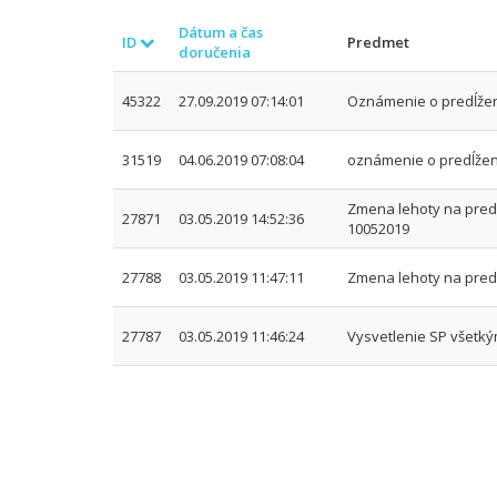
Dátum a čas
ID
Predmet
doručenia
45322
27.09.2019 07:14:01
Oznámenie o predĺžen
31519
04.06.2019 07:08:04
oznámenie o predĺžen
Zmena lehoty na predk
27871
03.05.2019 14:52:36
10052019
27788
03.05.2019 11:47:11
Zmena lehoty na pred
27787
03.05.2019 11:46:24
Vysvetlenie SP všetk