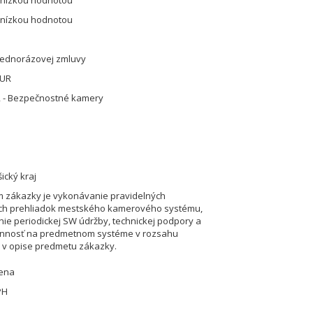
 nízkou hodnotou
 nízkou hodnotou
jednorázovej zmluvy
EUR
2 - Bezpečnostné kamery
ický kraj
 zákazky je vykonávanie pravidelných
ých prehliadok mestského kamerového systému,
ie periodickej SW údržby, technickej podpory a
činnosť na predmetnom systéme v rozsahu
v opise predmetu zákazky.
cena
PH