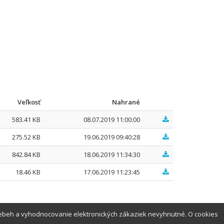
Veľkosť
Nahrané
583.41 KB
08.07.2019 11:00:00
275.52 KB
19.06.2019 09:40:28
842.84 KB
18.06.2019 11:34:30
18.46 KB
17.06.2019 11:23:45
iebeh a vyhodnocovanie elektronických zákaziek nevyhnutné. O cookies