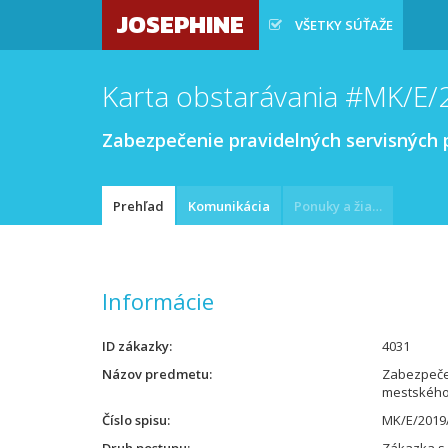
JOSEPHINE
VŠETKY SÚŤAŽE
Karta obstarávania #MK/E
Zabezpečenie pravidelných servisnýc
Prehľad
Komunikácia
Ponuky a žiadosti
Informácie
ID zákazky
4031
Názov predmetu
Zabezpečen
mestského
Číslo spisu
MK/E/2019