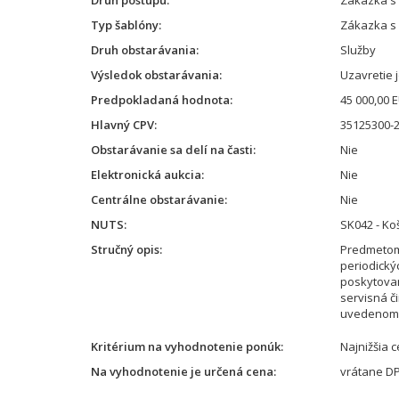
Druh postupu
Zákazka s
Typ šablóny
Zákazka s
Druh obstarávania
Služby
Výsledok obstarávania
Uzavretie 
Predpokladaná hodnota
45 000,00 
Hlavný CPV
35125300-
Obstarávanie sa delí na časti
Nie
Elektronická aukcia
Nie
Centrálne obstarávanie
Nie
NUTS
SK042 - Koš
Stručný opis
Predmetom
periodick
poskytovan
servisná 
uvedenom 
Kritérium na vyhodnotenie ponúk
Najnižšia 
Na vyhodnotenie je určená cena
vrátane D