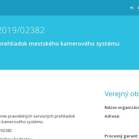
/2019/02382
h prehliadok mestského kamerového systému
Verejný ob
Názov organizác
ie pravidelných servisných prehliadok
Adresa
 kamerového systému
/02382
Procesný garant