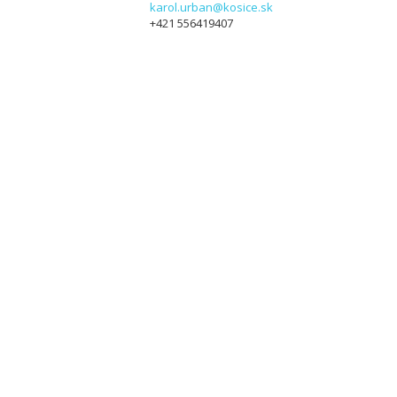
karol.urban@kosice.sk
+421 556419407