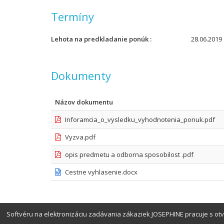
Termíny
Lehota na predkladanie ponúk
28.06.2019 
Dokumenty
Názov dokumentu
Inforamcia_o_vysledku_vyhodnotenia_ponuk.pdf
Vyzva.pdf
opis predmetu a odborna sposobilost .pdf
Cestne vyhlasenie.docx
Softvéru na elektronizáciu zadávania zákaziek JOSEPHINE pracuje s o