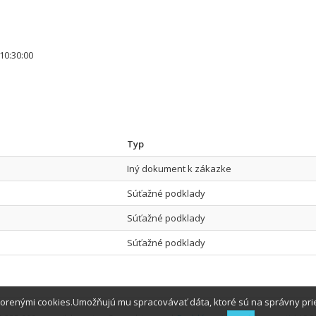
10:30:00
Typ
Iný dokument k zákazke
Súťažné podklady
Súťažné podklady
Súťažné podklady
tvorenými cookies.Umožňujú mu spracovávať dáta, ktoré sú na správny pr