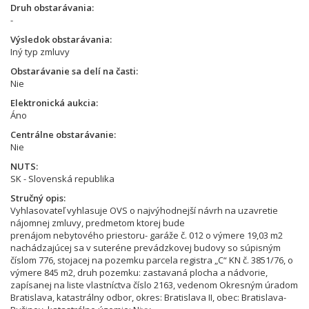
Druh obstarávania
-
Výsledok obstarávania
Iný typ zmluvy
Obstarávanie sa delí na časti
Nie
Elektronická aukcia
Áno
Centrálne obstarávanie
Nie
NUTS
SK - Slovenská republika
Stručný opis
Vyhlasovateľ vyhlasuje OVS o najvýhodnejší návrh na uzavretie
nájomnej zmluvy, predmetom ktorej bude
prenájom nebytového priestoru- garáže č. 012 o výmere 19,03 m2
nachádzajúcej sa v suteréne prevádzkovej budovy so súpisným
číslom 776, stojacej na pozemku parcela registra „C“ KN č. 3851/76, o
výmere 845 m2, druh pozemku: zastavaná plocha a nádvorie,
zapísanej na liste vlastníctva číslo 2163, vedenom Okresným úradom
Bratislava, katastrálny odbor, okres: Bratislava II, obec: Bratislava-