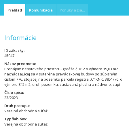
Prehľad
Komunikácia
Ponuky a žiadosti
Informácie
ID zákazky
45047
Názov predmetu
Prenájom nebytového priestoru- garáže č. 012 o výmere 19,03 m2
nachádzajúcej sa v suteréne prevádzkovej budovy so súpisným
číslom 776, stojacej na pozemku parcela registra „C“ KN č. 3851/76, o
výmere 845 m2, druh pozemku: zastavaná plocha a nádvorie, zapí
Číslo spisu
23/2023
Druh postupu
Verejná obchodná súťaž
Typ šablóny
Verejná obchodná súťaž