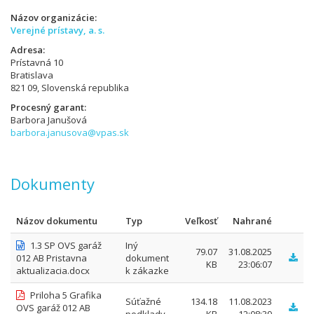
Názov organizácie
Verejné prístavy, a. s.
Adresa
Prístavná 10
Bratislava
821 09, Slovenská republika
Procesný garant
Barbora Janušová
barbora.janusova@vpas.sk
Dokumenty
Názov dokumentu
Typ
Veľkosť
Nahrané
1.3 SP OVS garáž
Iný
79.07
31.08.2025
012 AB Pristavna
dokument
KB
23:06:07
aktualizacia.docx
k zákazke
Priloha 5 Grafika
Súťažné
134.18
11.08.2023
OVS garáž 012 AB