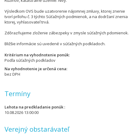
Ružinov, katastrálne územie: Nivy.
Výsledkom OVS bude uzatvorenie nájomnej zmluvy, ktorej znenie
tvorí prílohu č. 3 týchto Súťažných podmienok, a na dodržaní znenia
ktorej, vyhlasovateľ trvá.
Zdôrazňujeme zloženie zábezpeky v zmysle súťažných pdomienok.
Bližšie informácie sú uvedené v súťažných podkladoch.
Kritérium na vyhodnotenie ponúk
Podľa súťažných podkladov
Na vyhodnotenie je určená cena
bez DPH
Termíny
Lehota na predkladanie ponúk
10.08.2026 13:00:00
Verejný obstarávateľ