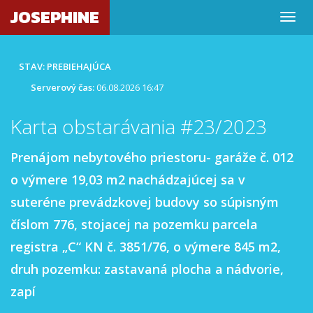
JOSEPHINE
STAV: PREBIEHAJÚCA
Serverový čas:
06.08.2026 16:47
Karta obstarávania #23/2023
Prenájom nebytového priestoru- garáže č. 012
o výmere 19,03 m2 nachádzajúcej sa v
suteréne prevádzkovej budovy so súpisným
číslom 776, stojacej na pozemku parcela
registra „C“ KN č. 3851/76, o výmere 845 m2,
druh pozemku: zastavaná plocha a nádvorie,
zapí